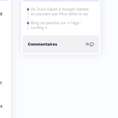
De Julie Gayet à Hunger Games
nd
en passant par Plus belle la vie
Bing se penche sur « l'égo-
surfing »
Commentaires
70
t
ns