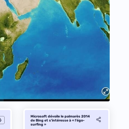
Microsoft dévoile le palmarès 2014
de Bing et s’intéresse à « l’égo-
surfing »