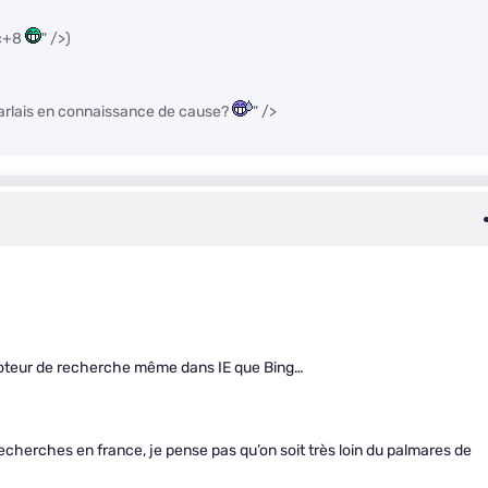
ac+8
" />)
 parlais en connaissance de cause?
" />
 moteur de recherche même dans IE que Bing…
echerches en france, je pense pas qu’on soit très loin du palmares de