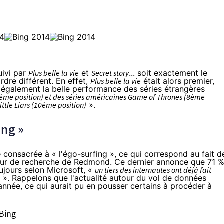
uivi par
Plus belle la vie
et
Secret story
... soit exactement le
dre différent. En effet,
Plus belle la vie
était alors premier,
 également la belle performance des séries étrangères
(4ème position) et des séries américaines Game of Thrones (8ème
ittle Liars (10ème position)
».
ing »
 consacrée à « l'égo-surfing », ce qui correspond au fait d
teur de recherche de Redmond. Ce dernier annonce que 71 
oujours selon Microsoft, «
un tiers des internautes ont déjà fait
s
». Rappelons que l'actualité autour du vol de données
année, ce qui aurait pu en pousser certains à procéder à
 Bing