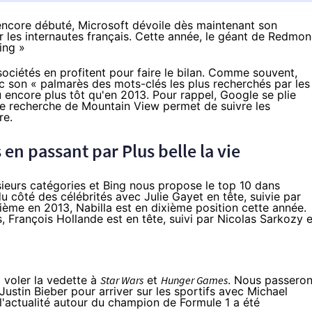
ncore débuté, Microsoft dévoile dès maintenant son
r les internautes français. Cette année, le géant de Redmo
ing »
iétés en profitent pour faire le bilan. Comme souvent,
ec son « palmarès des mots-clés les plus recherchés par les
eu encore plus tôt qu'en 2013. Pour rappel, Google se plie
de recherche de Mountain View permet de suivre
les
re.
en passant par Plus belle la vie
eurs catégories et Bing nous propose le top 10 dans
u côté des célébrités avec Julie Gayet en tête, suivie par
rième en 2013, Nabilla est en dixième position cette année.
, François Hollande est en tête, suivi par Nicolas Sarkozy e
 voler la vedette à
Star Wars
et
Hunger Games
. Nous passero
ustin Bieber pour arriver sur les sportifs avec Michael
 l'actualité autour du champion de Formule 1 a été