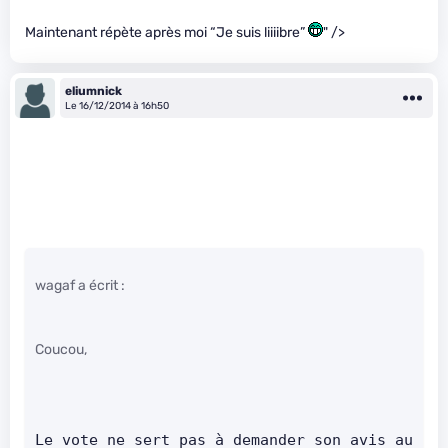
Maintenant répète après moi “Je suis liiiibre”
" />
eliumnick
Le 16/12/2014 à 16h50
wagaf a écrit :
Coucou,
Le vote ne sert pas à demander son avis au 