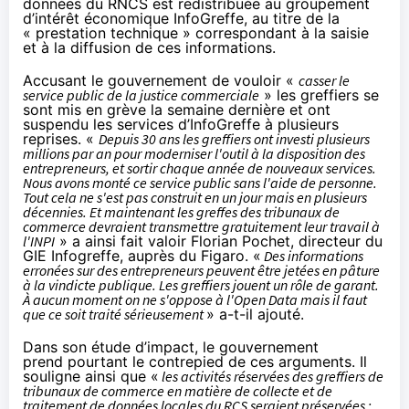
données du RNCS est redistribuée au groupement
d’intérêt économique InfoGreffe, au titre de la
« prestation technique » correspondant à la saisie
et à la diffusion de ces informations.
Accusant le gouvernement de vouloir «
casser le
service public de la justice commerciale
» les greffiers se
sont mis en grève la semaine dernière et ont
suspendu les services d’InfoGreffe à plusieurs
reprises. «
Depuis 30 ans les greffiers ont investi plusieurs
millions par an pour moderniser l'outil à la disposition des
entrepreneurs, et sortir chaque année de nouveaux services.
Nous avons monté ce service public sans l'aide de personne.
Tout cela ne s'est pas construit en un jour mais en plusieurs
décennies. Et maintenant les greffes des tribunaux de
commerce devraient transmettre gratuitement leur travail à
l'INPI
» a ainsi fait valoir Florian Pochet, directeur du
GIE Infogreffe, auprès du
Figaro
. «
Des informations
erronées sur des entrepreneurs peuvent être jetées en pâture
à la vindicte publique. Les greffiers jouent un rôle de garant.
À aucun moment on ne s'oppose à l'Open Data mais il faut
que ce soit traité sérieusement
» a-t-il ajouté.
Dans son étude d’impact, le gouvernement
prend pourtant le contrepied de ces arguments. Il
souligne ainsi que «
les activités réservées des greffiers de
tribunaux de commerce en matière de collecte et de
traitement de données locales du RCS seraient préservées :