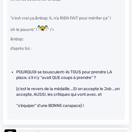
“c’est vrai ça,&nbsp; IL n’a RIEN FAIT pour mériter ça” !
oh le pauvre” !
" />
&nbsp;
d’après toi :
POURQUOI se bousculent-ils TOUS pour prendre LA
place, s’il n’y “avait QUE coups à prendre” ?
(c’est le revers de la médaille …SI on accepte le Job …on
accepte, AUSSI, les critiques qui vont avec, et
“s’équiper” d’une BONNE carapace) !