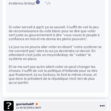
évidence.&nbsp;
" />
Si voter servait à qqch ça se saurait. Il suffit de voir le peu
de reconnaissance du vote blanc pour se dire que voter
sert juste au gouvernement à dire “vous voyez le peuple à
confiance en moi et me donne les pleins pouvoirs”.
Le jour ou on pourra aller voter en disant “votre système ne
me convient pas” alors la oui ça deviendra un devoir. En
attendant c’est juste un moyen&nbsp; de “valider” le
système en place.
Et ne me sort pas qu’en allant voter on peut changer les
choses, il suffit de voir la politique d’Hollande pour se dire
que finalement, lui ou Sarkozy, ils font la même chose, et
que donc le président de la république n’est rien de plus
qu’un pantin.
gavroche69
Premium
Le 16/12/2014 à 16h11