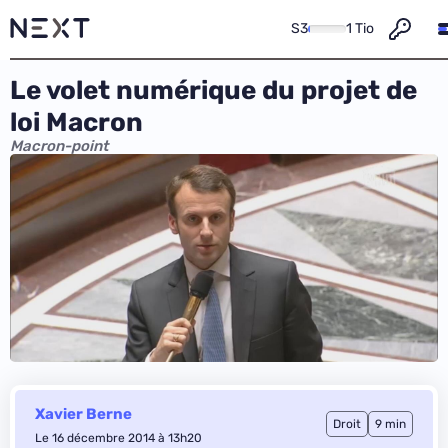
S3
1 Tio
Le volet numérique du projet de
loi Macron
Macron-point
Xavier Berne
Droit
9 min
Le 16 décembre 2014 à 13h20