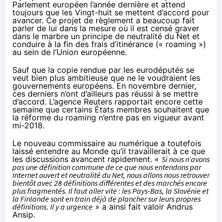
Parlement européen l’année dernière et attend
toujours que les Vingt-huit se mettent d’accord pour
avancer. Ce projet de règlement a beaucoup fait
parler de lui dans la mesure où il est censé graver
dans le marbre un principe de neutralité du Net et
conduire à la fin des frais d’itinérance (« roaming »)
au sein de l’Union européenne.
Sauf que la copie rendue par les eurodéputés se
veut
bien plus ambitieuse que ne le voudraient les
gouvernements européens
. En novembre dernier,
ces derniers n’ont d’ailleurs pas réussi à se mettre
d’accord
. L’agence
Reuters
rapportait encore cette
semaine que certains États membres souhaitent que
la réforme du roaming n’entre pas en vigueur avant
mi-2018.
Le nouveau commissaire au numérique a toutefois
laissé entendre au
Monde
qu’il travaillerait à ce que
les discussions avancent rapidement. «
Si nous n’avons
pas une définition commune de ce que nous entendons par
Internet ouvert et neutralité du Net, nous allons nous retrouver
bientôt avec 28 définitions différentes et des marchés encore
plus fragmentés. Il faut aller vite : les Pays-Bas, la Slovénie et
la Finlande sont en train déjà de plancher sur leurs propres
définitions. Il y a urgence
» a ainsi fait valoir Andrus
Ansip.