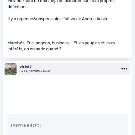
Finlande sont en train déjà de plancher sur leurs propres
définitions.
Il y a urgence&nbsp;» a ainsi fait valoir Andrus Ansip.
Marchés. Fric, pognon, business…. Et les peuples et leurs
intérêts, on en parle quand ?
vizir67
Le 29/01/2015 à 16h20
shennia a écrit :