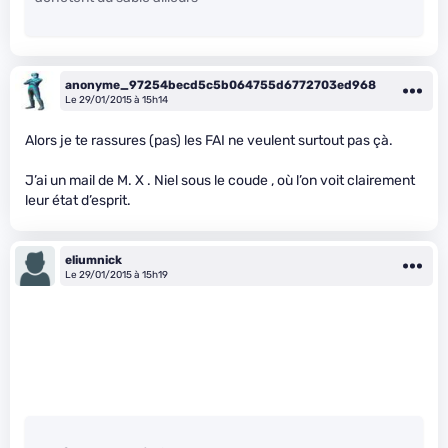
anonyme_97254becd5c5b064755d6772703ed968
Le 29/01/2015 à 15h14
Alors je te rassures (pas) les FAI ne veulent surtout pas çà.
J’ai un mail de M. X . Niel sous le coude , où l’on voit clairement
leur état d’esprit.
eliumnick
Le 29/01/2015 à 15h19