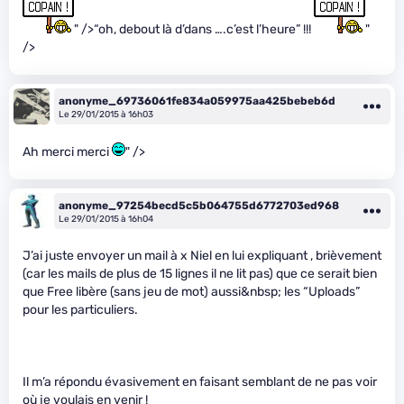
" />“oh, debout là d’dans ….c’est l’heure” !!!
"
/>
anonyme_69736061fe834a059975aa425bebeb6d
Le 29/01/2015 à 16h03
Ah merci merci
" />
anonyme_97254becd5c5b064755d6772703ed968
Le 29/01/2015 à 16h04
J’ai juste envoyer un mail à x Niel en lui expliquant , brièvement
(car les mails de plus de 15 lignes il ne lit pas) que ce serait bien
que Free libère (sans jeu de mot) aussi&nbsp; les “Uploads”
pour les particuliers.
Il m’a répondu évasivement en faisant semblant de ne pas voir
où je voulais en venir !