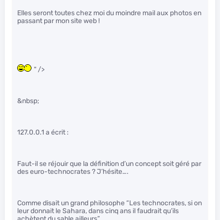
Elles seront toutes chez moi du moindre mail aux photos en
passant par mon site web !
" />
&nbsp;
127.0.0.1 a écrit :
Faut-il se réjouir que la définition d’un concept soit géré par
des euro-technocrates ? J’hésite….
Comme disait un grand philosophe “Les technocrates, si on
leur donnait le Sahara, dans cinq ans il faudrait qu’ils
achètent du sable ailleurs”