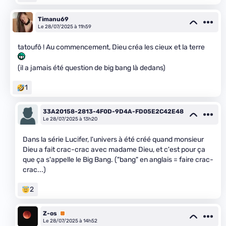
Timanu69
Le 28/07/2025 à 11h59
tatoufô ! Au commencement, Dieu créa les cieux et la terre
(il a jamais été question de big bang là dedans)
1
33A20158-2813-4F0D-9D4A-FD05E2C42E48
Le 28/07/2025 à 13h20
Dans la série Lucifer, l'univers à été créé quand monsieur
Dieu a fait crac-crac avec madame Dieu, et c'est pour ça
que ça s'appelle le Big Bang. ("bang" en anglais = faire crac-
crac...)
2
Z-os
Premium
Le 28/07/2025 à 14h52