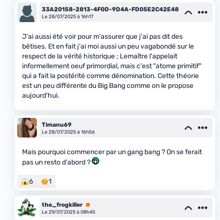
33A20158-2813-4F0D-9D4A-FD05E2C42E48
Le 28/07/2025 à 16h17
J'ai aussi été voir pour m'assurer que j'ai pas dit des
bêtises. Et en fait j'ai moi aussi un peu vagabondé sur le
respect de la vérité historique ; Lemaître l'appelait
informellement oeuf primordial, mais c'est "atome primitif"
qui a fait la postérité comme dénomination. Cette théorie
est un peu différente du Big Bang comme on le propose
aujourd'hui.
Timanu69
Le 28/07/2025 à 16h56
Mais pourquoi commencer par un gang bang ? On se ferait
pas un resto d'abord ?
6
1
the_frogkiller
Premium
Le 29/07/2025 à 08h45