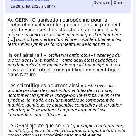
Sciences
2 min
Le 28 juillet 2025 à 08h47
Au CERN (Organisation européenne pour la
recherche nucléaire) les publications ne prennent
pas de vacances. Les
chercheurs annoncent
«
la
mise en évidence du premier bit quantique d’antimatière
[…]
pourrait permettre d’améliorer considérablement les
tests sur les symétries fondamentales de la nature
».
Ils ont ainsi fait «
osciller un antiproton – l’alter ego du
proton dans l’antimatière – entre deux états quantiques
pendant près d’une minute alors qu’il était piégé
». Ces
travaux font l’objet d’une
publication scientifique
dans Nature
.
Les scientifiques pourront ainsi «
tester avec une
grande précision les lois fondamentales de la nature,
notamment la
symétrie charge-parité-temps
. Selon cette
symétrie, la matière et l’antimatière se comportent de
manière identique, ce qui semble contredire l’observation
selon laquelle la matière l’emporte largement sur
l’antimatière dans l’Univers
».
Le CERN ajoute que ce «
bit quantique d’antimatière,
ou qubit,
[…]
ouvre la voie à des progrès importants dans la
comparaison des propriétés de la matière et de