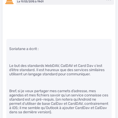
Le 11/03/2015 à 11h01
Soriatane a écrit :
Le but des standards WebDAV, CalDAV et Card Dav c’est
d’être standard. Il est heureux que des services similaires
utilisent un langage standard pour communiquer.
Bref, si je veux partager mes carnets d’adresse, mes
agendas et mes fichiers savoir qu’un service connaisse ces
standard est un pré-requis. (on notera qu’Android ne
permet d’utiliser de base CalDav et CardDAV, contrairement
à iOS; il me semble qu’Outlook à ajouter CardDav et CalDav
dans sa dernière version).