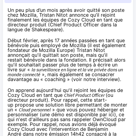
Un peu plus d’un mois après avoir quitté son poste
chez Mozilla, Tristan Nitot annonce qu’il rejoint
finalement les équipes de Cozy Cloud en tant que
directeur produit (
Chief Product Officer dans la
langue de Shakespeare).
Début février
, après 17 années passées en tant que
bénévole puis employé de Mozilla (il est également
fondateur de Mozilla Europe)
Tristan Nitot
annonçait qu'il quittait son poste
, mais qu'il
restait bénévole dans la fondation. Il précisait alors
qu'il souhaitait passer plus de temps à écrire un
livre sur «
la surveillance en ligne et la vie privée dans un
monde connecté
», mais également se consacrer
davantage au « coaching » (voir
notre interview
).
On apprend aujourd'hui qu'il rejoint les équipes de
Cozy Cloud en tant que
Chief Product Officer
(ou
directeur produit). Pour rappel, cette start-
up propose une solution libre permettant de monter
un «
Cloud personnel
» que vous pouvez héberger et
personnaliser (une démo est
disponible par ici
), ce
qui n'est d'ailleurs pas sans rappeler OwnCloud par
exemple. Pour rappel, nous avions déjà évoqué
Cozy Cloud avec l'intervention de Benjamin
André dans
notre émission 14h42 consacré à la