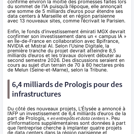
confirme environ la moitié des promesses faites lors
du sommet de l’IA puisqu’à l’époque, elle annonçait
une somme de 5 milliards d’euros pour étendre ses
data centers à Marseille et en région parisienne
avec 13 nouveaux sites, comme l’
écrivait
le Parisien.
Enfin, le fonds d’investissement émirati MGX devrait
confirmer son investissement dans un « campus IA »
en Île-de-France en collaboration avec Bpifrance,
NVIDIA et Mistral AI. Selon l’
Usine Digitale
, la
première tranche du projet devrait atteindre 8,5
milliards d’euros et les travaux doivent débuter au
second semestre 2026. Des discussions seraient en
cours au sujet d’un terrain de 70 à 80 hectares près
de Melun (Seine-et-Marne), selon
la Tribune
.
6,4 milliards de Prologis pour des
infrastructures
Du côté des nouveaux projets, L’Élysée a
annoncé
à
l’AFP un investissement de 6,4 milliards d’euros de la
part de Prologis, «
en entrepôts et data centers
». Peu
d’informations supplémentaires sont données à part
que l’entreprise cherche à implanter quatre projets
de data centers dans la région parisienne et