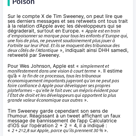
Poison
Sur le compte X de Tim Sweeney, on peut lire que
ses derniers messages et ses retweets ont tous trait
à la relation d’Apple avec les développeurs qui se
dégraderait, surtout en Europe. «
Apple est en train
d’empoisonner sa marque pour tous les enfants d’Europe qui,
une fois de plus, ne peuvent soudainement plus jouer à
Fortnite sur leur iPad. Et ils se moquent des tribunaux des
deux côtés de l’Atlantique
»,
indiquait ainsi DHH samedi
,
retweeté par Sweeney.
Pour Wes Johnson
, Apple est «
simplement et
manifestement dans une vision à court terme
». Il estime
qu’à «
la fin de ce processus, tous les tribunaux
économiquement importants jugeront qu’on ne peut pas
faire confiance à Apple pour développer ses propres
plateformes – qu’elle le fait avec un mépris évident pour
l’État de droit et les développeurs qui apportent la plus
grande valeur économique aux autres
».
Tim Sweeney garde cependant son sens de
l’humour. Réagissant à
un tweet
affichant un faux
message de bannissement de l’app Calculatrice
d’iOS sur l’opération 2 + 2 = 4,
il a indiqué
:
«
2 + 2=2,8 sur Apple, parce qu’ils prennent 30 %
».