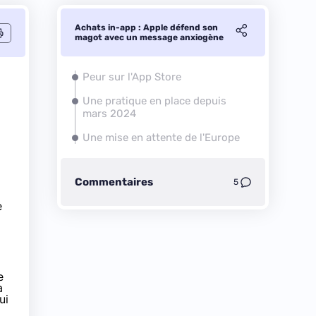
Achats in-app : Apple défend son
magot avec un message anxiogène
Peur sur l'App Store
Une pratique en place depuis
mars 2024
Une mise en attente de l'Europe
Commentaires
5
e
e
a
ui