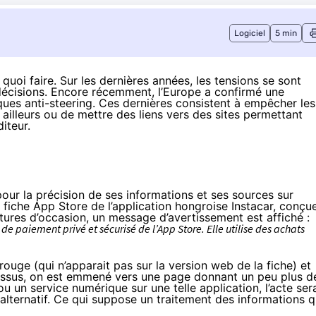
Logiciel
5 min
quoi faire. Sur les dernières années, les tensions se sont
s décisions. Encore récemment, l’Europe a confirmé une
ques anti-steering
. Ces dernières consistent à empêcher les
ailleurs ou de mettre des liens vers des sites permettant
diteur.
pour la précision de ses informations et ses sources sur
a
fiche App Store de l’application hongroise Instacar
, conçu
oitures d’occasion, un message d’avertissement est affiché :
e paiement privé et sécurisé de l’App Store. Elle utilise des achats
ge (qui n’apparait pas sur la version web de la fiche) et
dessus, on est emmené vers une page donnant un peu plus d
u un service numérique sur une telle application, l’acte ser
alternatif. Ce qui suppose un traitement des informations q