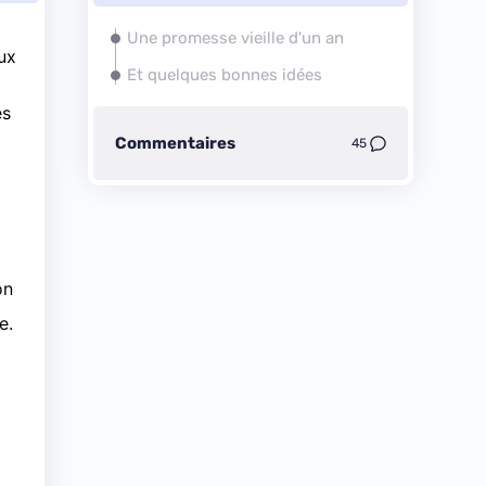
Une promesse vieille d'un an
ux
Et quelques bonnes idées
es
Commentaires
45
on
e.