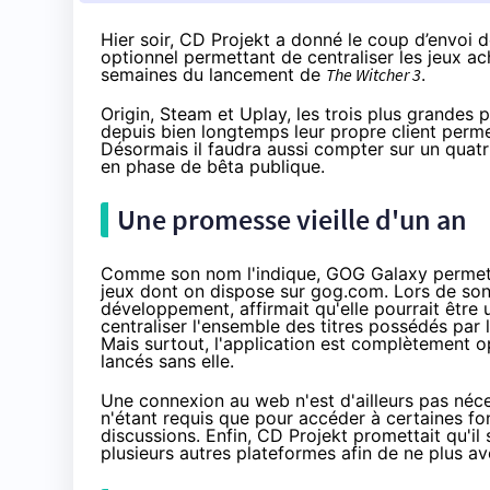
Hier soir, CD Projekt a donné le coup d’envoi 
optionnel permettant de centraliser les jeux a
semaines du lancement de
The Witcher 3
.
Origin
, Steam et
Uplay
, les trois plus grandes
depuis bien longtemps leur propre client permett
Désormais il faudra aussi compter sur un quatr
en phase de bêta publique.
Une promesse vieille d'un an
Comme son nom l'indique, GOG Galaxy permet 
jeux dont on dispose sur gog.com.
Lors de son
développement, affirmait qu'elle pourrait être 
centraliser l'ensemble des titres possédés par
Mais surtout, l'application est complètement op
lancés sans elle.
Une connexion au web n'est d'ailleurs pas nécess
n'étant requis que pour accéder à certaines fon
discussions. Enfin, CD Projekt promettait qu'il 
plusieurs autres plateformes afin de ne plus avo