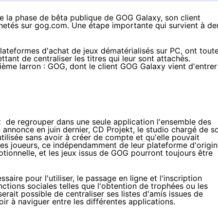
de la phase de bêta publique de GOG Galaxy, son client
chetés sur gog.com. Une étape importante qui survient à de
 plateformes d'achat de jeux dématérialisés sur PC, ont tout
ant de centraliser les titres qui leur sont attachés.
ième larron : GOG, dont le client GOG Galaxy vient d'entrer
de regrouper dans une seule application l'ensemble des
 annonce en juin dernier
, CD Projekt, le studio chargé de s
utilisée sans avoir à créer de compte et qu'elle pouvait
 les joueurs, ce indépendamment de leur plateforme d'origin
tionnelle, et les jeux issus de GOG pourront toujours être
aire pour l'utiliser, le passage en ligne et l'inscription
ctions sociales telles que l'obtention de trophées ou les
serait possible de centraliser ses listes d'amis issues de
ir à naviguer entre les différentes applications.