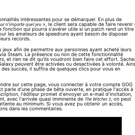
nnalités intéressantes pour se démarquer. En plus de
s
ur n'importe quel jeu
», le client sera capable de faire revenir
onction qui pourra s'avérer utile si un patch rend un titre
our les amateurs de speedruns ayant besoin de disposer
leurs records.
s jeux afin de permettre aux personnes ayant acheté leurs
t via Steam. La présence ou non de cette fonctionnalité
, et rien ne dit qu'ils voudront bien faire cet effort. Sache
Galaxy peuvent être activées ou desactivées à volonté. Ains
des succès, il suffira de quelques clics pour vous en
endre
sur cette page
, vous connecter à votre compte GOG
kt parle d'une phase de bêta ouverte, en pratique l'accès à
scription, l'éditeur promet d'envoyer un e-mail d'invitation,
nt, avec l'arrivée quasi imminente de
The Witcher 3
, on peut
attente au minimum. Si vous avez pu obtenir un accès,
ions dans les commentaires.