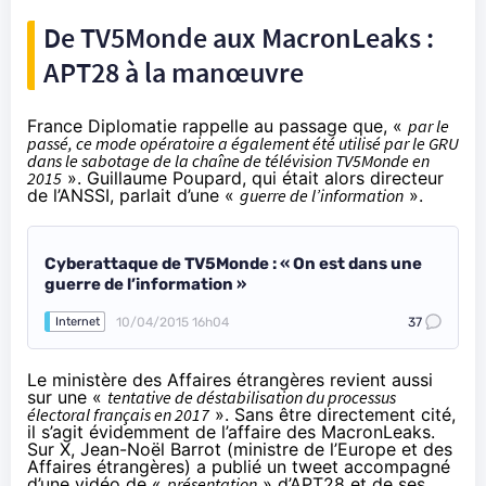
De TV5Monde aux MacronLeaks :
APT28 à la manœuvre
France Diplomatie rappelle au passage que, «
par le
passé, ce mode opératoire a également été utilisé par le GRU
dans le sabotage de la chaîne de télévision TV5Monde en
2015
». Guillaume Poupard, qui était alors directeur
de l’ANSSI, parlait d’une «
guerre de l’information
».
Cyberattaque de TV5Monde : « On est dans une
guerre de l’information »
10/04/2015 16h04
37
Internet
Le ministère des Affaires étrangères revient aussi
sur une «
tentative de déstabilisation du processus
électoral français en 2017
». Sans être directement cité,
il s’agit évidemment de l’affaire des MacronLeaks.
Sur X
, Jean-Noël Barrot (ministre de l’Europe et des
Affaires étrangères) a publié un tweet accompagné
d’une vidéo de «
présentation
» d’APT28 et de ses