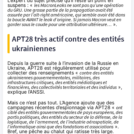
L’expert du sujet précise qu’il reste un point en
suspens : «
les MacronLeaks ne sont pas qu’une opération
du GRU. Une grosse partie de la propagation avait été
assurée par l’alt-right américaine, qui semble avoir été dans
la boucle AVANT le leak d’origine. Si jamais Macron veut en
garder sous le coude pour une attribution ultérieure…
».
APT28 très actif contre des entités
ukrainiennes
Depuis la guerre suite à l’invasion de la Russie en
Ukraine, APT28 est régulièrement utilisé pour
collecter des renseignements «
contre des entités
ukrainiennes gouvernementales, militaires, des
infrastructures critiques, des entités médiatiques et
financières, des collectivités territoriales et des individus
»,
explique l’ANSSI.
Mais ce n’est pas tout. L’Agence ajoute que des
campagnes récentes d’espionnage via APT28 «
ont
ciblé des entités gouvernementales de pays européens, des
partis politiques, des entités du secteur de la défense, de la
logistique, de l’armement, de l’industrie aérospatiale, de
l’informatique ainsi que des fondations et associations
».
Bref, une pêche au chalut qui ratisse très large.