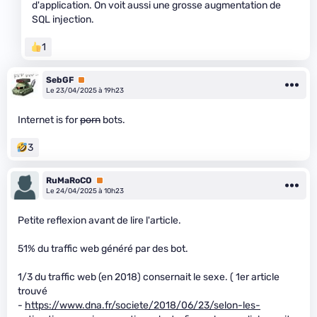
d'application. On voit aussi une grosse augmentation de
SQL injection.
1
SebGF
Premium
Le 23/04/2025 à 19h23
Internet is for
porn
bots.
3
RuMaRoCO
Premium
Le 24/04/2025 à 10h23
Petite reflexion avant de lire l'article.
51% du traffic web généré par des bot.
1/3 du traffic web (en 2018) consernait le sexe. ( 1er article
trouvé
-
https://www.dna.fr/societe/2018/06/23/selon-les-