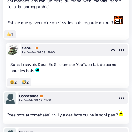
estimations-environ-un-tiers-du-trafic-web-mondial-serait-
lie-a-la-pornographie
)
Est-ce que ça veut dire que 1/6 des bots regarde du cul ?
1
SebGF
Premium
Le 24/04/2025 à 12h08
Sans le savoir, Deus Ex Silicium sur YouTube fait du porno
pour les bots
2
2
Constance
Premium
Le 26/04/2025 à 21h18
"des bots automatisés" => Il y a des bots qui ne le sont pas ?