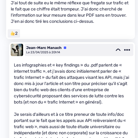
J'ai tout de suite eu le même réflexe que fregate sur trafic et
le fait que ce chiffre était trompeur. J'ai donc cherché de
l'information sur leur mesure dans leur PDF sans en trouver.
J'en ai donc tiré les conclusions ci-dessus.
2
Jean-Marc Manach
Équipe
Le 23/04/2025 à 20h14
Les infographies et « key findings » du .pdf parlent de «
internet traffic », et j'avais donc initialement parler de «
trafic Internet » du fait des attaques visant les API, mais j'ai
donc mis à jour l'article et son titre pour préciser qu'il s'agit
bien du trafic web des clients d'une entreprise de
cybersécurité proposant des services de lutte contre les
bots (et non du « trafic Internet » en général).
Je serais d'ailleurs et à ce titre preneur de toute info/doc
portant sur le fait que les appels aux API relèveraient du «
trafic web », mais aussi de toute étude universitaire ou
indépendante (et donc non corporate) sur la croissance du