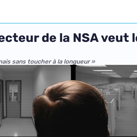
recteur de la NSA veut l
mais sans toucher à la longueur »