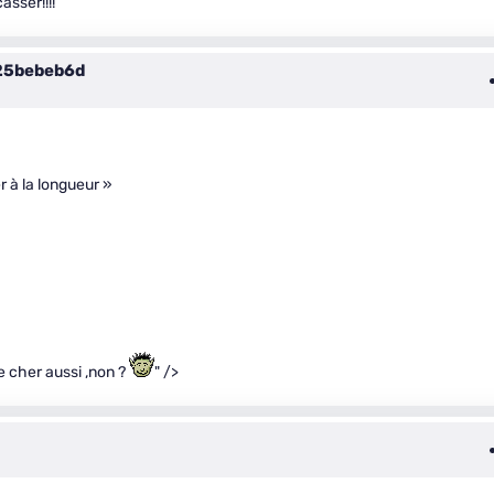
asser!!!!
25bebeb6d
r à la longueur »
re cher aussi ,non ?
" />