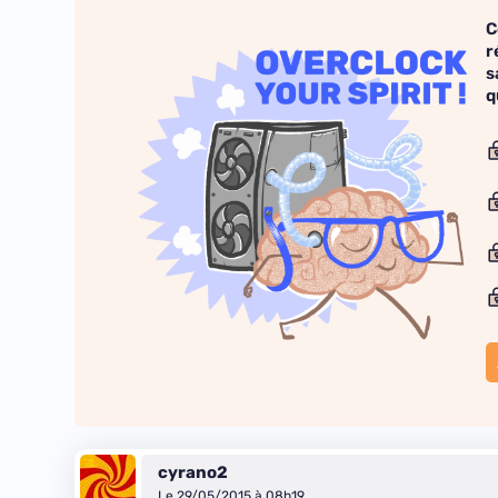
C
r
s
q
cyrano2
Le 29/05/2015 à 08h19