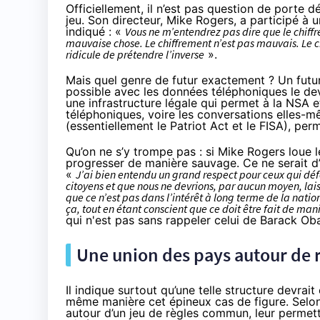
Officiellement, il n’est pas question de porte 
jeu. Son directeur, Mike Rogers, a participé à 
indiqué
: «
Vous ne m’entendrez pas dire que le chiff
mauvaise chose. Le chiffrement n’est pas mauvais. Le ch
ridicule de prétendre l’inverse
».
Mais quel genre de futur exactement ? Un futur 
possible avec les données téléphoniques le d
une infrastructure légale qui permet à la NSA e
téléphoniques, voire les conversations elles-mêm
(essentiellement le Patriot Act et le FISA), per
Qu’on ne s’y trompe pas : si Mike Rogers loue le
progresser de manière sauvage. Ce ne serait d’ai
«
J’ai bien entendu un grand respect pour ceux qui défe
citoyens et que nous ne devrions, par aucun moyen, lai
que ce n’est pas dans l’intérêt à long terme de la natio
ça, tout en étant conscient que ce doit être fait de mani
qui n'est pas sans rappeler
celui de Barack O
Une union des pays autour de
Il indique surtout qu’une telle structure devrait
même manière cet épineux cas de figure. Selon l
autour d’un jeu de règles commun, leur permet