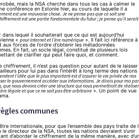
dérobée, mais la NSA cherche dans tous les cas à calmer le
une conférence en Estonie hier, au cours de laquelle
il a
rement est une mauvaise chose. Je ne pense pas que ce soit une
iffrement est une partie fondamentale du futur ; je pense qu’il serait
dans lequel il souhaiterait que ce qui est aujourd’hui
evienne «
pour Internet et l’ère numérique
». Il fait ici référence à
t aux forces de l’ordre d’obtenir les métadonnées
es. En fait, un socle légal, constitué de plusieurs lois
mettant de clarifier qui peut faire quoi, et comment.
 chiffrement, il n’est pas question pour autant de le laisser
lleurs pour lui pas dans l’intérêt à long terme des nations 
ndent l’idée que le plus important est d’assurer la vie privée de nos
sser le gouvernement accéder aux informations. Je dirais pour ma par
n, que nous devons créer une structure qui nous permettrait de réaliser
ère légale et que ce ne soit pas être arbitraire
». Un point de vue
bama
.
 règles communes
 être internationale, pour que l’ensemble des pays traite de 
e directeur de la NSA, toutes les nations devraient s’unir
tant d’aborder le chiffrement de la même manière, avec d’u