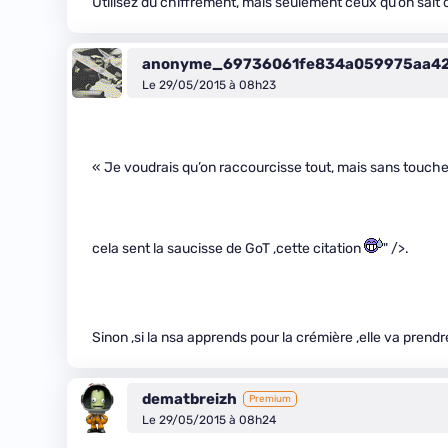
Utilisez du chiffrement, mais seulement ceux qu’on sait c
anonyme_69736061fe834a059975aa4
Le 29/05/2015 à 08h23
« Je voudrais qu’on raccourcisse tout, mais sans touche
cela sent la saucisse de GoT ,cette citation
" />.
Sinon ,si la nsa apprends pour la crémière ,elle va prend
dematbreizh
Premium
Le 29/05/2015 à 08h24