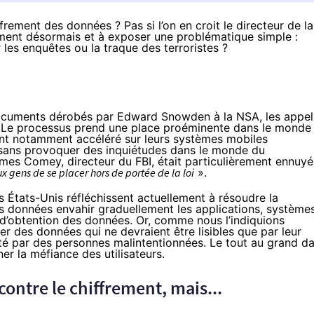
frement des données ? Pas si l’on en croit le directeur de la
ement désormais et à exposer une problématique simple :
les enquêtes ou la traque des terroristes ?
documents dérobés par
Edward Snowden
à la NSA, les appel
s. Le processus prend une place proéminente dans le monde
 ont notamment accéléré sur leurs systèmes mobiles
t sans provoquer des inquiétudes dans le monde du
ames Comey, directeur du FBI, était
particulièrement ennuyé
 gens de se placer hors de portée de la loi
».
s États-Unis réfléchissent actuellement à
résoudre la
des données envahir graduellement les applications, système
e d’obtention des données. Or, comme nous l’indiquions
 des données qui ne devraient être lisibles que par leur
ité par des personnes malintentionnées. Le tout au
grand d
ner la méfiance des utilisateurs.
contre le chiffrement, mais...