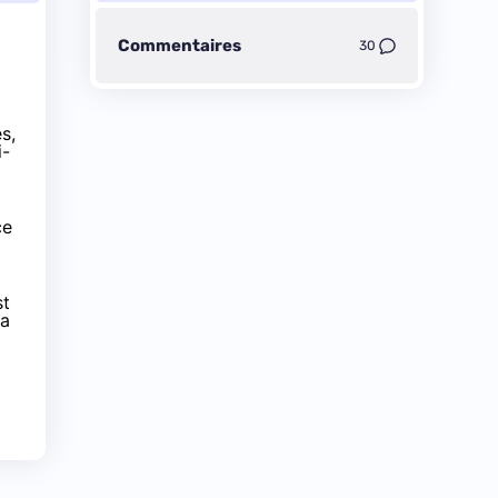
Commentaires
30
s,
i-
ce
st
la