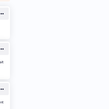
ait
ent