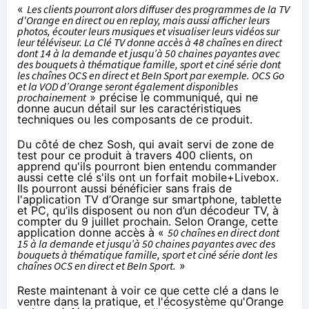
«
Les clients pourront alors diffuser des programmes de la TV
d'
Orange
en direct ou en replay, mais aussi afficher leurs
photos, écouter leurs musiques et visualiser leurs vidéos sur
leur téléviseur. La Clé TV donne accès à 48 chaînes en direct
dont 14 à la demande et jusqu’à 50 chaines payantes avec
des bouquets à thématique famille, sport et ciné série dont
les chaînes OCS en direct et BeIn Sport par exemple. OCS Go
et la VOD d’
Orange
seront également disponibles
prochainement
» précise le communiqué, qui ne
donne aucun détail sur les caractéristiques
techniques ou les composants de ce produit.
Du côté de chez
Sosh
, qui avait servi de zone de
test pour ce produit à travers 400 clients, on
apprend qu'ils pourront bien entendu commander
aussi cette clé s'ils ont un
forfait mobile
+
Livebox
.
Ils pourront aussi bénéficier sans frais de
l'application TV d’
Orange
sur smartphone, tablette
et PC, qu’ils disposent ou non d’un décodeur TV, à
compter du 9 juillet prochain. Selon
Orange
, cette
application donne accès à «
50 chaînes en direct dont
15 à la demande et jusqu’à 50 chaines payantes avec des
bouquets à thématique famille, sport et ciné série dont les
chaînes OCS en direct et BeIn Sport.
»
Reste maintenant à voir ce que cette clé a dans le
ventre dans la pratique, et l'écosystème qu'
Orange