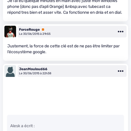
Je l’ai eu quelque minutes en main avec juste mon windows
phone (donc pas d’apli Orange) &nbsp;avec tubecast ca
répond tres bien et asser vite. Ca fonctionne en dnla et en dial.
ForceRouge
Premium
Le 30/06/2015 à 21h55
Justement, la force de cette clé est de ne pas être limiter par
l’écosystème google.
JeanMouloud66
Le 30/06/2015 à 22h38
Alesk a écrit :