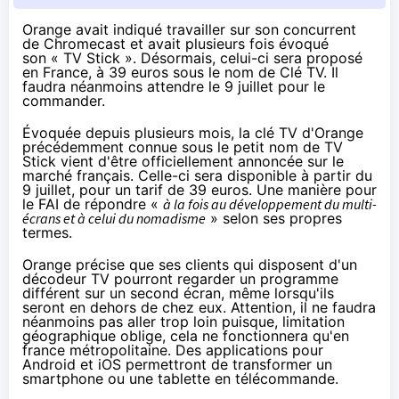
Orange avait indiqué travailler sur son concurrent
de Chromecast et avait plusieurs fois évoqué
son « TV Stick ». Désormais, celui-ci sera proposé
en France, à 39 euros sous le nom de Clé TV. Il
faudra néanmoins attendre le 9 juillet pour le
commander.
Évoquée
depuis plusieurs mois
, la clé TV d'
Orange
précédemment
connue sous le petit nom de TV
Stick
vient d'être officiellement annoncée sur le
marché français. Celle-ci sera disponible à partir du
9 juillet, pour un tarif de 39 euros. Une manière pour
le
FAI
de répondre «
à la fois au développement du multi-
écrans et à celui du nomadisme
» selon ses propres
termes.
Orange
précise que ses clients qui disposent d'un
décodeur TV pourront regarder un programme
différent sur un second écran, même lorsqu'ils
seront en dehors de chez eux. Attention, il ne faudra
néanmoins pas aller trop loin puisque, limitation
géographique oblige, cela ne fonctionnera qu'en
france métropolitaine. Des applications pour
Android et iOS permettront de transformer un
smartphone ou une tablette en télécommande.