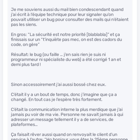
Je me souviens aussi du mail bien condescendant quand
j’ai écrit à l’équipe technique pour leur signaler qu’on
pouvait utiliser un bug pour consulter des mails qui n’étaient
pas les siens.
En gros: “La sécurité est notre priorité [blablabla]” et ça
finissais sur un “t’inquiète pas mec, on est des cadors du
code, on gère”
Résultat: le bug (ou faille … j’en sais rien je suis ni
programmeur ni spécialiste du web) a été corrigé 1 an et
demi plus tard !
Sinon accessoirement j’ai aussi bossé chez eux.
C’était il y a un bout de temps, donc j’imagine que ça a
changé. En tout cas je l’espère très fortement.
C’était la communication interne la plus merdique que j’ai
jamais pu voir de ma vie. Personne ne savait jamais à qui
adresser un message tellement il y a de services, de
plateformes…
Ça faisait rêver aussi quand on renvoyait le client d’un
service à l’autre: “Ho bonjour, vous êtes la 25ème personne