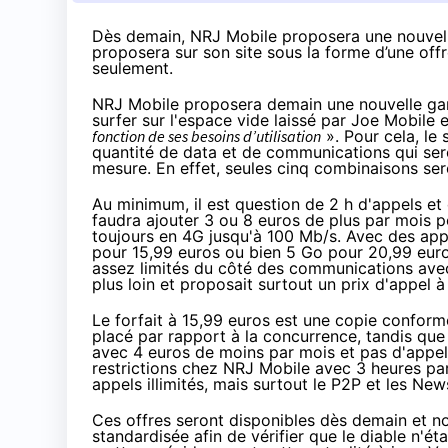
Dès demain, NRJ Mobile proposera une nouvell
proposera sur son site sous la forme d’une off
seulement.
NRJ Mobile proposera demain une nouvelle ga
surfer sur
l'espace vide laissé par Joe Mobile
e
fonction de ses besoins d’utilisation
». Pour cela, le
quantité de data et de communications qui sero
mesure. En effet, seules cinq combinaisons ser
Au minimum, il est question de 2 h d'appels 
faudra ajouter 3 ou 8 euros de plus par mois p
toujours en
4G
jusqu'à 100 Mb/s. Avec des appel
pour 15,99 euros ou bien 5 Go pour 20,99 euros
assez limités du côté des communications ave
plus loin et proposait surtout un prix d'appel
Le forfait à 15,99 euros est une copie conform
placé par rapport à la concurrence, tandis qu
avec 4 euros de moins par mois et pas d'appels
restrictions chez NRJ Mobile avec 3 heures p
appels illimités, mais surtout le P2P et les Ne
Ces offres seront disponibles dès demain et n
standardisée afin de vérifier que le diable n'éta