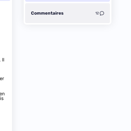
Commentaires
12
Il
er
ien
is