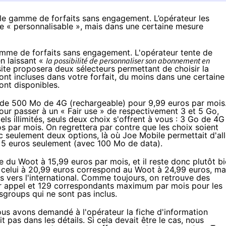
e gamme de forfaits sans engagement. L’opérateur les
re « personnalisable », mais dans une certaine mesure
mme de forfaits sans engagement. L'opérateur tente de
n laissant «
la possibilité de personnaliser son abonnement en
 site proposera deux sélecteurs permettant de choisir la
nt incluses dans votre forfait, du moins dans une certaine
ont disponibles.
et de 500 Mo de
4G
(rechargeable) pour 9,99 euros par mois. 
our passer à un « Fair use » de respectivement 3 et 5 Go,
s illimités, seuls deux choix s'offrent à vous : 3 Go de
4G
 par mois. On regrettera par contre que les choix soient
c seulement deux options, là où
Joe Mobile
permettait d'all
 à 5 euros seulement (avec 100 Mo de data).
e du Woot à 15,99 euros par mois, et il reste donc plutôt b
e celui à 20,99 euros correspond au Woot à 24,99 euros, ma
 vers l'international. Comme toujours, on retrouve des
ar appel et 129 correspondants maximum par mois pour les
wsgroups qui ne sont pas inclus.
ous avons demandé à l'opérateur la fiche d'information
it pas dans les détails. Si cela devait être le cas, nous