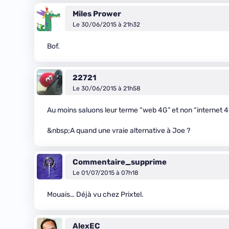
Miles Prower
Le 30/06/2015 à 21h32
Bof.
22721
Le 30/06/2015 à 21h58
Au moins saluons leur terme “web 4G” et non “internet 4
&nbsp;A quand une vraie alternative à Joe ?
Commentaire_supprime
Le 01/07/2015 à 07h18
Mouais… Déjà vu chez Prixtel.
AlexEC