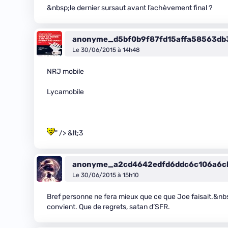
&nbsp;le dernier sursaut avant l’achèvement final ?
anonyme_d5bf0b9f87fd15affa58563db
Le 30/06/2015 à 14h48
NRJ mobile
Lycamobile
" /> &lt;3
anonyme_a2cd4642edfd6ddc6c106a6c
Le 30/06/2015 à 15h10
Bref personne ne fera mieux que ce que Joe faisait.&nbsp
convient. Que de regrets, satan d’SFR.