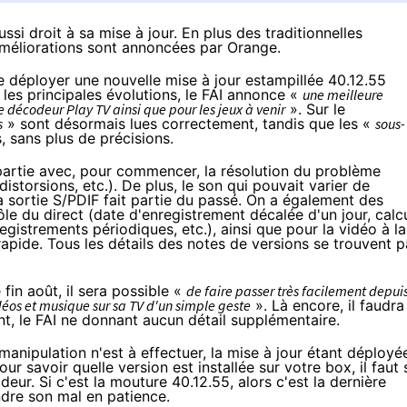
ssi droit à sa mise à jour. En plus des traditionnelles
améliorations sont annoncées par Orange.
de déployer une nouvelle mise à jour estampillée 40.12.55
les principales évolutions, le
FAI
annonce «
une meilleure
e décodeur Play TV ainsi que pour les jeux à venir
». Sur le
s
» sont désormais lues correctement, tandis que les «
sous-
 sans plus de précisions.
artie avec, pour commencer, la résolution du problème
istorsions, etc.). De plus, le son qui pouvait varier de
a sortie S/PDIF fait partie du passé. On a également des
ôle du direct (date d'enregistrement décalée d'un jour, calc
egistrements périodiques, etc.), ainsi que pour la vidéo à la
pide. Tous les détails des notes de versions se trouvent
p
fin août, il sera possible «
de faire passer très facilement depui
éos et musique sur sa TV d'un simple geste
». Là encore, il faudra
nt, le
FAI
ne donnant aucun détail supplémentaire.
anipulation n'est à effectuer, la mise à jour étant déployé
r savoir quelle version est installée sur votre box, il faut 
eur. Si c'est la mouture 40.12.55, alors c'est la dernière
endre son mal en patience.