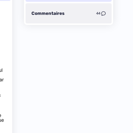
Commentaires
44
ul
ar
s
e
se