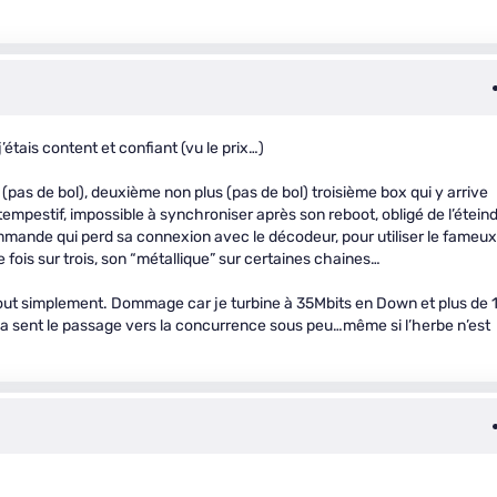
étais content et confiant (vu le prix…)
pas de bol), deuxième non plus (pas de bol) troisième box qui y arrive
intempestif, impossible à synchroniser après son reboot, obligé de l’étein
commande qui perd sa connexion avec le décodeur, pour utiliser le fameux
fois sur trois, son “métallique” sur certaines chaines…
out simplement. Dommage car je turbine à 35Mbits en Down et plus de 
 ça sent le passage vers la concurrence sous peu…même si l’herbe n’est