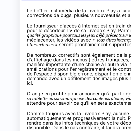
Le boîtier multimédia de la Livebox Play a lui au
corrections de bugs, plusieurs nouveautés et 
Le fournisseur d'accès à Internet est en train 
pour le décodeur TV de sa
Livebox
Play. Parmi 
qualité graphique pour tous les jeux déjà présents sur l
médiacenter, les vidéos avec «
sous-titres interne
titres externes
» seront prochainement supportés,
De nombreux correctifs sont également de la p
d'affichage dans les menus (lettres tronquées, d
manière importante d'une chaine à l'autre via l
améliorations pour l'enregistrement et le contr
de l'espace disponible erroné, disparition d'enr
demande avec un défilement des images plus ra
ici
.
Orange
en profite pour annoncer qu'à partir de 
sa tablette ou son smartphone des contenus photos, vid
attendre pour savoir ce qu'il en sera exacteme
Comme toujours avec la
Livebox
Play, aucune m
automatiquement et progressivement la nuit. Pou
rendre dans les infos techniques de votre décod
disponible. Dans le cas contraire, il faudra pr