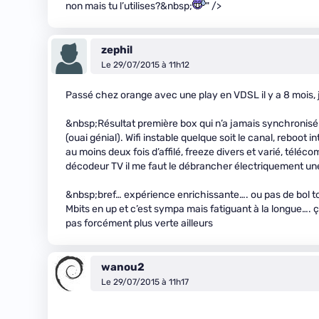
non mais tu l’utilises?&nbsp;
" />
zephil
Le 29/07/2015 à 11h12
Passé chez orange avec une play en VDSL il y a 8 mois, j’
&nbsp;Résultat première box qui n’a jamais synchronisé (
(ouai génial). Wifi instable quelque soit le canal, reboot 
au moins deux fois d’affilé, freeze divers et varié, télé
décodeur TV il me faut le débrancher électriquement une 
&nbsp;bref… expérience enrichissante…. ou pas de bol t
Mbits en up et c’est sympa mais fatiguant à la longue….
pas forcément plus verte ailleurs
wanou2
Le 29/07/2015 à 11h17