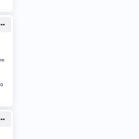
dre
10