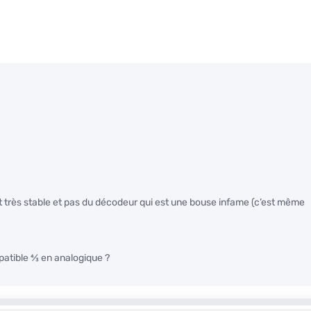
nt très stable et pas du décodeur qui est une bouse infame (c’est même
patible
4
⁄
3
en analogique ?