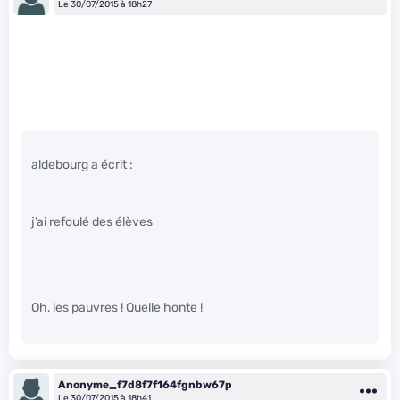
Le 30/07/2015 à 18h27
aldebourg a écrit :
j’ai refoulé des élèves
Oh, les pauvres ! Quelle honte !
Anonyme_f7d8f7f164fgnbw67p
Le 30/07/2015 à 18h41