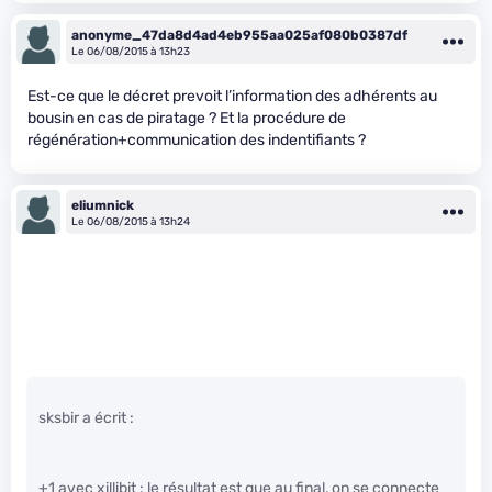
anonyme_47da8d4ad4eb955aa025af080b0387df
Le 06/08/2015 à 13h23
Est-ce que le décret prevoit l’information des adhérents au
bousin en cas de piratage ? Et la procédure de
régénération+communication des indentifiants ?
eliumnick
Le 06/08/2015 à 13h24
sksbir a écrit :
+1 avec xillibit : le résultat est que au final, on se connecte