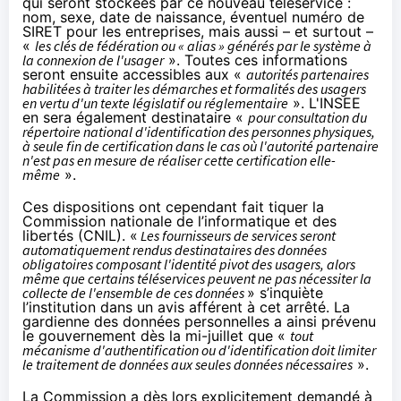
qui seront stockées par ce nouveau téléservice :
nom, sexe, date de naissance, éventuel numéro de
SIRET pour les entreprises, mais aussi – et surtout –
«
les clés de fédération ou « alias » générés par le système à
la connexion de l'usager
». Toutes ces informations
seront ensuite accessibles aux «
autorités partenaires
habilitées à traiter les démarches et formalités des usagers
en vertu d'un texte législatif ou réglementaire
». L'INSEE
en sera également destinataire «
pour consultation du
répertoire national d'identification des personnes physiques,
à seule fin de certification dans le cas où l'autorité partenaire
n'est pas en mesure de réaliser cette certification elle-
même
».
Ces dispositions ont cependant fait tiquer la
Commission nationale de l’informatique et des
libertés (CNIL). «
Les fournisseurs de services seront
automatiquement rendus destinataires des données
obligatoires composant l'identité pivot des usagers, alors
même que certains téléservices peuvent ne pas nécessiter la
collecte de l'ensemble de ces données
» s’inquiète
l’institution dans un
avis afférent à cet arrêté
. La
gardienne des données personnelles a ainsi prévenu
le gouvernement dès la mi-juillet que «
tout
mécanisme d'authentification ou d'identification doit limiter
le traitement de données aux seules données nécessaires
».
La Commission a dès lors explicitement demandé à