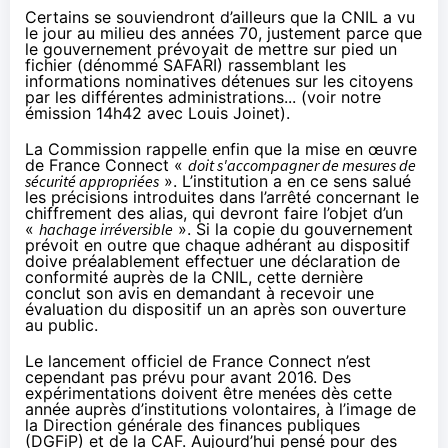
Certains se souviendront d’ailleurs que la CNIL a vu
le jour au milieu des années 70, justement parce que
le gouvernement prévoyait de mettre sur pied un
fichier (
dénommé SAFARI
) rassemblant les
informations nominatives détenues sur les citoyens
par les différentes administrations... (voir
notre
émission 14h42 avec Louis Joinet
).
La Commission rappelle enfin que la mise en œuvre
de France Connect «
doit s'accompagner de mesures de
sécurité appropriées
». L’institution a en ce sens salué
les précisions introduites dans l’arrêté concernant le
chiffrement des alias, qui devront faire l’objet d’un
«
hachage irréversible
». Si la copie du gouvernement
prévoit en outre que chaque adhérant au dispositif
doive préalablement effectuer une déclaration de
conformité auprès de la CNIL, cette dernière
conclut son avis en demandant à recevoir une
évaluation du dispositif un an après son ouverture
au public.
Le lancement officiel de France Connect n’est
cependant pas prévu pour avant 2016. Des
expérimentations doivent être menées dès cette
année auprès d’institutions volontaires, à l’image de
la Direction générale des finances publiques
(DGFiP) et de la CAF. Aujourd’hui pensé pour des