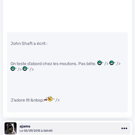
John Shaft a écrit :
On teste d’abord chez les moutons. Pas bête.
" />
" />
" />
" />
J’adore !!!! &nbsp;
" />
ajams
Le 05/09/2015 à 06h40