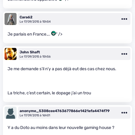
Cara62
Le 17/09/2015 à 15h54
Je parlais en France….
" />
John Shaft
Le 17/09/2015 à 15h56
Je me demande s’il n’y a pas déjà eut des cas chez nous.
La triche, c’est certain, le dopage j’ai un trou
anonyme_5308cee4763677866e1421efa4474f79
Le 17/09/2015 à 16h01
Y a du Doto au moins dans leur nouvelle gaming house ?