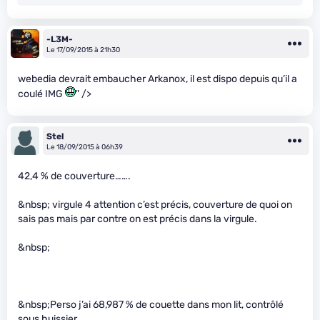
-L3M-
Le 17/09/2015 à 21h30
webedia devrait embaucher Arkanox, il est dispo depuis qu’il a
coulé IMG
" />
Stel
Le 18/09/2015 à 06h39
42,4 % de couverture…….
&nbsp; virgule 4 attention c’est précis, couverture de quoi on
sais pas mais par contre on est précis dans la virgule.
&nbsp;
&nbsp;Perso j’ai 68,987 % de couette dans mon lit, contrôlé
sous huissier.