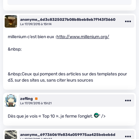
anonyme_6d3c8325027b08b8beb8eb7f143f3660
Le 17/09/2015 à 15h14
millenium c’est bien eux :
http://www.millenium.org/
&nbsp;
&nbsp;Ceux qui pompent des articles sur des templates pour
d3, sur des sites us, sans citer leurs sources
zefling
Premium
Le 17/09/2015 à 15h21
Dès que je vois « Top 10 », je ferme l’onglet.
" />
anonyme_69736061fe834a059975aa425bebeb6d