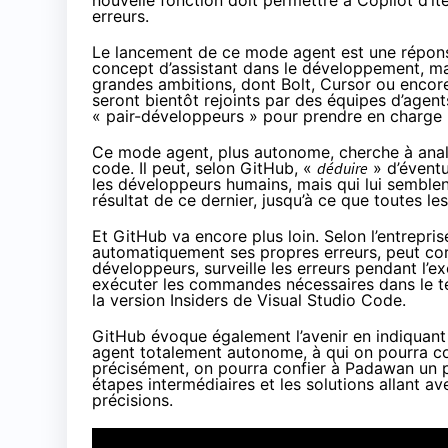
erreurs.
Le lancement de ce mode agent est une réponse
concept d’assistant dans le développement, ma
grandes ambitions, dont Bolt, Cursor ou enco
seront bientôt rejoints par des équipes d’agent
« pair-développeurs » pour prendre en charge 
Ce mode agent, plus autonome, cherche à anal
code. Il peut, selon GitHub, «
déduire
» d’éventu
les développeurs humains, mais qui lui semblent 
résultat de ce dernier, jusqu’à ce que toutes le
Et GitHub va encore plus loin. Selon l’entrepr
automatiquement ses propres erreurs, peut corr
développeurs, surveille les erreurs pendant l’ex
exécuter les commandes nécessaires dans le te
la
version Insiders de Visual Studio Code
.
GitHub évoque également l’avenir en indiquant
agent totalement autonome, à qui on pourra co
précisément, on pourra confier à Padawan un pr
étapes intermédiaires et les solutions allant ave
précisions.