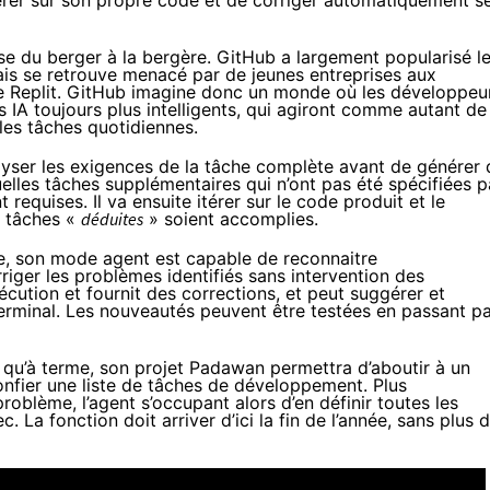
 du berger à la bergère. GitHub a largement popularisé l
is se retrouve menacé par de jeunes entreprises aux
re Replit. GitHub imagine donc un monde où les développeu
s IA toujours plus intelligents, qui agiront comme autant de
les tâches quotidiennes.
yser les exigences de la tâche complète avant de générer 
elles tâches supplémentaires qui n’ont pas été spécifiées p
requises. Il va ensuite itérer sur le code produit et le
s tâches «
déduites
» soient accomplies.
ise, son mode agent est capable de reconnaitre
iger les problèmes identifiés sans intervention des
écution et fournit des corrections, et peut suggérer et
rminal. Les nouveautés peuvent être testées en passant p
 qu’à terme, son projet Padawan permettra d’aboutir à un
nfier une liste de tâches de développement. Plus
oblème, l’agent s’occupant alors d’en définir toutes les
c. La fonction doit arriver d’ici la fin de l’année, sans plus 