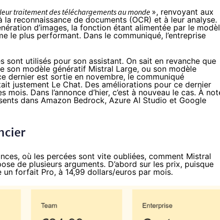
leur traitement des téléchargements au monde
», renvoyant aux
e à la reconnaissance de documents (OCR) et à leur analyse.
énération d’images, la fonction étant alimentée par le modè
me le plus performant. Dans le communiqué, l’entreprise
s sont utilisés pour son assistant. On sait en revanche que
me son modèle génératif
Mistral Large
, ou son modèle
ce dernier
est sortie en novembre
, le communiqué
tait justement Le Chat. Des améliorations pour ce dernier
 mois. Dans l’annonce d’hier, c’est à nouveau le cas. À not
résents dans Amazon Bedrock, Azure AI Studio et Google
ncier
nces, où les percées sont vite oubliées, comment Mistral
spose de plusieurs arguments. D’abord sur les prix, puisque
e un forfait Pro, à 14,99 dollars/euros par mois.