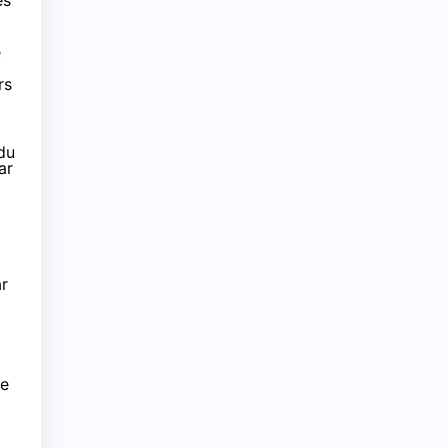
e
rs
du
ar
ar
de