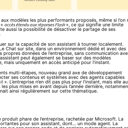
té aux modèles les plus performants proposés, même si l’on 
n «
accès étendu aux réponses Flash
», ce qui signifie une limite
e aussi la possibilité de désactiver le partage de ses
.
uer sur la capacité de son assistant à tourner localement.
 Le Chat sur site, dans un environnement dédié et avec des
 les propres données de l’entreprise, sans communication av
l’assistant peut également se baser sur des modèles
e, mais uniquement en accès anticipé pour l’instant.
gents multi-étapes, nouveau grand axe de développement
necter ses contenus et systèmes avec des agents capables
il
». L’entreprise n’en dit pas plus pour l’instant, mais elle au
ns les plus mises en avant depuis l’année dernière, notammen
ait ainsi régulièrement sur cette thématique.
produit phare de l’entreprise, rachetée par Microsoft. La
portantes pour son assistant
, dont… un mode agent. La
térer sur son propre code et de corriger automatiquement s