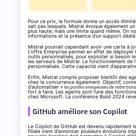
Pour ce prix, la formule donne un accès illimi
sait pas lesquels. Mistral évoque également u
plus haute, mais une limite quand même. On not
informations et la présence d’un support dédié
Mistral pourrait cependant avoir une carte à jo
L’offre Enterprise permet en effet de déployer
outils personnalisés, pour exploiter si besoin
les serveurs de Mistral. Le fonctionnement de 
personnalisés. Cette capacité vient d’apparaitr
Enfin, Mistral compte proposer bientôt des a
chez la concurrence également. Objectif, con
d’automatiser «
les parties ennuyeuses de votre trava
fort à faire. Les agents sont l’une des fonctio
chez Microsoft. La conférence Build 2024 reven
GitHub améliore son Copilot
Le Copilot de GitHub est devenu rapidement le 
filiale vient d’annoncer
plusieurs évolutions im
nouvelle fonction doit permettre à Copilot d’i