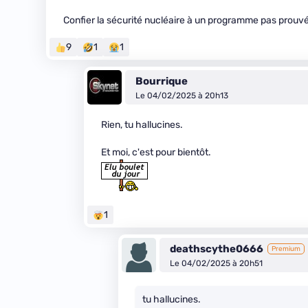
Confier la sécurité nucléaire à un programme pas prouvé
9
1
1
Bourrique
Le 04/02/2025 à 20h13
Rien, tu hallucines.
Et moi, c'est pour bientôt.
1
deathscythe0666
Premium
Le 04/02/2025 à 20h51
tu hallucines.