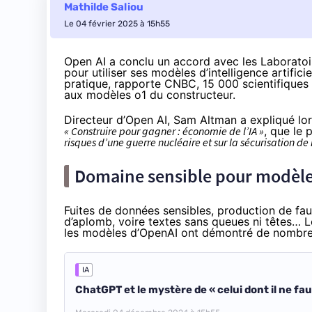
Mathilde Saliou
Le 04 février 2025 à 15h55
Open AI a conclu un
accord
avec les
Laboratoi
pour utiliser ses modèles d’intelligence artifici
pratique,
rapporte
CNBC, 15 000 scientifiques tr
aux modèles o1 du constructeur.
Directeur d’Open AI, Sam Altman a expliqué lor
« Construire pour gagner : économie de l’IA »
, que le 
risques d’une guerre nucléaire et sur la sécurisation de
Domaine sensible pour modèle
Fuites de
données sensibles
, production de
fau
d’aplomb, voire
textes sans queues ni têtes
… L
les modèles d’OpenAI ont démontré de nombreus
IA
ChatGPT et le mystère de « celui dont il ne fa