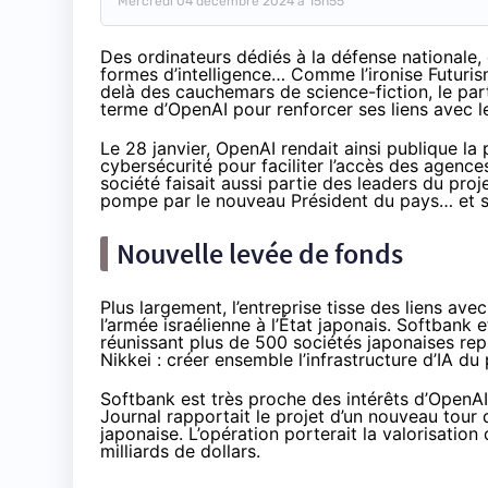
Mercredi 04 décembre 2024 à 15h55
Des ordinateurs dédiés à la défense nationale
formes d’intelligence… Comme l’
ironise Futuri
delà des cauchemars de science-fiction, le part
terme d’OpenAI pour renforcer ses liens avec 
Le 28 janvier, OpenAI rendait ainsi
publique
la 
cybersécurité pour faciliter l’accès des agenc
société faisait aussi partie des leaders du proj
pompe par le nouveau Président du pays… et
Nouvelle levée de fonds
Plus largement, l’entreprise tisse des liens av
l’
armée israélienne
à l’État japonais. Softbank 
réunissant plus de 500 sociétés japonaises rep
Nikkei
: créer ensemble l’infrastructure d’IA du
Softbank est très proche des intérêts d’OpenAI : 
Journal
rapportait
le projet d’un nouveau tour 
japonaise. L’opération porterait la valorisation
milliards de dollars.