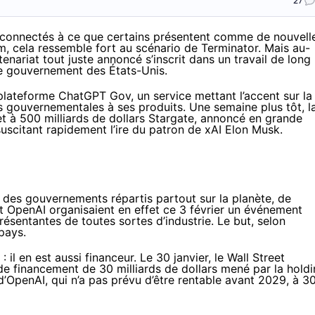
27
, connectés à ce que certains présentent comme de nouvell
sm
, cela ressemble fort au scénario de Terminator. Mais au-
enariat tout juste annoncé s’inscrit dans un travail de long
le gouvernement des États-Unis.
plateforme ChatGPT Gov, un service mettant l’accent sur la
es gouvernementales à ses produits. Une semaine plus tôt, l
et à 500 milliards de dollars Stargate,
annoncé
en grande
suscitant
rapidement l’ire du patron de xAI Elon Musk.
ec des gouvernements répartis partout sur la planète, de
et OpenAI organisaient en effet ce 3 février un événement
résentantes de toutes sortes d’industrie. Le but,
selon
 pays.
il en est aussi financeur. Le 30 janvier, le Wall Street
de financement de 30 milliards de dollars mené par la hold
 d’OpenAI, qui n’a pas prévu d’être rentable
avant 2029
, à 3