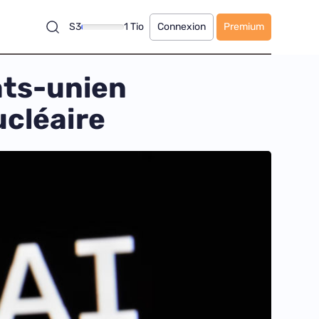
S3
1 Tio
Connexion
Premium
ats-unien
ucléaire