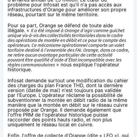
problème pour Infosat est qu'il n'a pas accès aux
infrastructures d'
Orange
pour améliorer son propre
réseau, pourtant sur le même territoire.
Pour sa part,
Orange
se défend de toute aide
illégale. «
Il a été imposé à
Orange
d’agir comme guichet
unique vis-à-vis des collectivités territoriales dans le cadre
des opérations de montée en débit et ce pour le compte des
opérateurs. Ce mécanisme opérationnel comporte un volet
tarifaire destiné à l’ensemble des
FAI
.
Orange
, dans ce cadre,
ne retire aucun avantage particulier de cette activité
pouvant être qualifié d’aide d’État incompatible avec les
règles communautaires
» nous explique l'opérateur
historique.
Infosat demande surtout une modification du cahier
des charges du plan France THD, dont la dernière
version (datée de mai) n'est toujours pas validée
par l'Europe. L'opérateur réclame la possibilité de
subventionner la montée en débit radio de la même
manière que la montée en débit sur le réseau cuivre
proposée par
Orange
. Il demande également que
l'offre PRM de l'opérateur historique puisse
raccorder des points hauts radio, et non plus
uniquement le réseau local en cuivre.
Enfin, l'offre de collecte d'
Orange
(dite « LFO »), qui