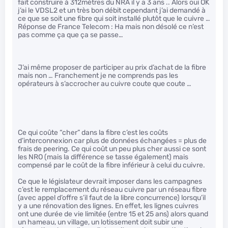
fait construire à 312mètres du NRA il y a 3 ans .. Alors oui OK
j’ai le VDSL2 et un très bon débit cependant j’ai demandé à
ce que se soit une fibre qui soit installé plutôt que le cuivre …
Réponse de France Telecom : Ha mais non désolé ce n’est
pas comme ça que ça se passe…
J’ai même proposer de participer au prix d’achat de la fibre
mais non … Franchement je ne comprends pas les
opérateurs à s’accrocher au cuivre coute que coute …
Ce qui coûte “cher” dans la fibre c’est les coûts
d’interconnexion car plus de données échangées = plus de
frais de peering. Ce qui coût un peu plus cher aussi ce sont
les NRO (mais la différence se tasse également) mais
compensé par le coût de la fibre inférieur à celui du cuivre.
Ce que le législateur devrait imposer dans les campagnes
c’est le remplacement du réseau cuivre par un réseau fibre
(avec appel d’offre s’il faut de la libre concurrence) lorsqu’il
y a une rénovation des lignes. En effet, les lignes cuivres
ont une durée de vie limitée (entre 15 et 25 ans) alors quand
un hameau, un village, un lotissement doit subir une