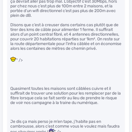
ça devrait aller pas trop mal. L’objectif c’est 30Mbps, hors
par chez nous c’est plus de 100m entre 2 maisons, et la
portée d’un wifi directionnel c’est pas plus de 200m avec
plein de dB.
Disons que c’est à creuser dans certains cas plutôt que de
tirer des kms de câble pour alimenter 1 ferme. Il suffirait
alors d’un point central fibré, et 4 antennes directionnelles,
pour couvrir 20 habitations réparties sur 1km². On reste sur
la route départementale pour l’infra câblée et on économise
alors les centaines de mètres de chemin privé.
" />
Quasiment toutes les maisons sont câblées cuivre et il
suffirait de trouver une solution pour les remplacer par de la
fibre lorsque cela se fait sentir au lieu de prendre le risque
de voir nos campagne à la traine du numérique.
Je dis ça mais perso je m’en tape, j’habite pas en
cambrousse, alors c’est comme vous le voulez mais faudra
pas chouiner après !
" />