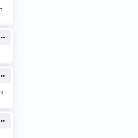
nt
nt