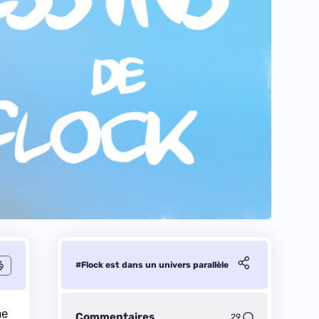
#Flock est dans un univers parallèle
ne
Commentaires
29