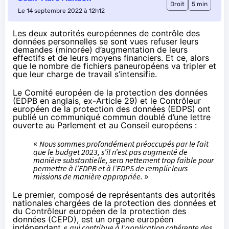
Droit
5 min
Le 14 septembre 2022 à 12h12
Les deux autorités européennes de contrôle des
données personnelles se sont vues refuser leurs
demandes (minorée) d’augmentation de leurs
effectifs et de leurs moyens financiers. Et ce, alors
que le nombre de fichiers paneuropéens va tripler et
que leur charge de travail s’intensifie.
Le Comité européen de la protection des données
(
EDPB
en anglais, ex-
Article 29
) et le Contrôleur
européen de la protection des données (
EDPS
) ont
publié un
communiqué commun
doublé d’une
lettre
ouverte
au Parlement et au Conseil européens :
«
Nous sommes profondément préoccupés par le fait
que le budget 2023, s’il n’est pas augmenté de
manière substantielle, sera nettement trop faible pour
permettre à l’EDPB et à l’EDPS de remplir leurs
missions de manière appropriée.
»
Le
premier
, composé de représentants des autorités
nationales chargées de la protection des données et
du Contrôleur européen de la protection des
données (CEPD), est un organe européen
indépendant «
qui contribue à l’application cohérente des