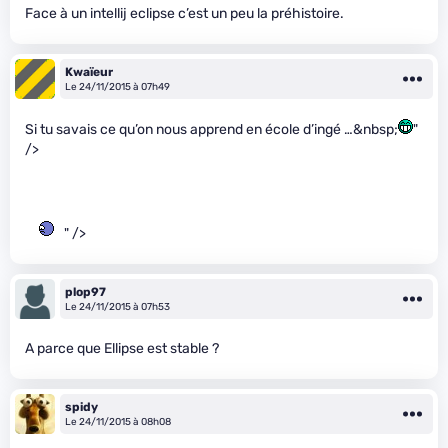
Face à un intellij eclipse c’est un peu la préhistoire.
Kwaïeur
Le 24/11/2015 à 07h49
Si tu savais ce qu’on nous apprend en école d’ingé …&nbsp;
"
/>
" />
plop97
Le 24/11/2015 à 07h53
A parce que Ellipse est stable ?
spidy
Le 24/11/2015 à 08h08