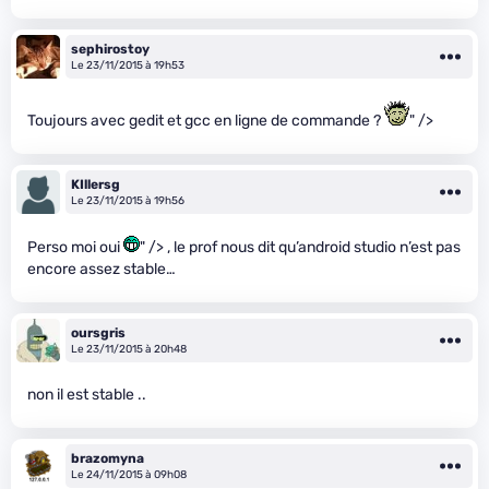
sephirostoy
Le 23/11/2015 à 19h53
Toujours avec gedit et gcc en ligne de commande ?
" />
KIllersg
Le 23/11/2015 à 19h56
Perso moi oui
" /> , le prof nous dit qu’android studio n’est pas
encore assez stable…
oursgris
Le 23/11/2015 à 20h48
non il est stable ..
brazomyna
Le 24/11/2015 à 09h08