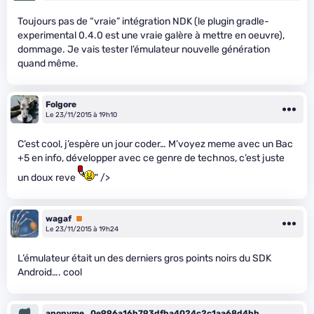
Toujours pas de “vraie” intégration NDK (le plugin gradle-
experimental 0.4.0 est une vraie galère à mettre en oeuvre),
dommage. Je vais tester l’émulateur nouvelle génération
quand même.
Folgore
Le 23/11/2015 à 19h10
C’est cool, j’espère un jour coder… M’voyez meme avec un Bac
+5 en info, développer avec ce genre de technos, c’est juste
un doux reve
" />
wagaf
Premium
Le 23/11/2015 à 19h24
L’émulateur était un des derniers gros points noirs du SDK
Android…. cool
anonyme_0e996a16b793dfba4024c2c1aa68d4bb