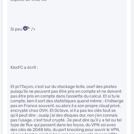
Si peu
" />
KissFC a écrit :
Et pi t’façon, c’est sur du stockage licite, osef des pirates
puisqu’ils ne peuvent pas être pris en compte et ne doivent
pas être pris en compte dans l’assiette du calcul. Et si tu le
compte, ben il sort des statistiques quand même : il héberge
pas en France souvent, ou alors il a son propre cloud privé,
encrypté chez OVH. Et Octave, si il a pas les clés tout se
qu’il peut dire : ouaip j’ai des disques dur, non j’en connais
pas l’usage, c’est tout crypté. Je peut dire qu’il y a tel ou tel
type de flux qui passent dans les toyos, du VPN ssl avec
des clés de 2048 bits, du port knocking pour ouvrir le VPN,