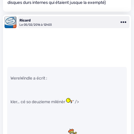
disques durs internes qui étaient jusque la exempté)
Ricard
Le 05/02/2016 à 12h03
WereWindle a écrit :
kler… cé so deuzieme milénèr
" />