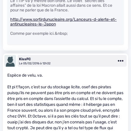
Le TTIP va y mettre bon ordre. Le volet “secret des
affaires” de la loi Macron allait aussi dans ce sens. Et ce
pour ne parler que de la France.
http://www.sortirdunucleaire.org/Lanceurs-d-alerte-et-
antinucleaires-le-Japon
Comme par exemple ici.&nbsp;
KissFC
Le 05/02/2016 à 12h32
Espèce de velu, va.
Et pi t’façon, c’est sur du stockage licite, osef des pirates
puisqu’ils ne peuvent pas être pris en compte et ne doivent pas
être pris en compte dans l’assiette du calcul. Et si tu le compte,
ben il sort des statistiques quand même : il héberge pas en
France souvent, ou alors il a son propre cloud privé, encrypté
chez OVH. Et Octave, si il a pas les clés tout se qu’il peut dire :
ouaip j’ai des disques dur, non j’en connais pas l’usage, c’est
tout crypté. Je peut dire qu’il y a tel ou tel type de flux qui