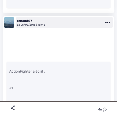
renaud07
Le 05/02/2016 à 15h45
ActionFighter a écrit :
+1
Et il faudrait que la RCP soit prélevée directement sur les
médias et non sur les espaces de stockage pour justement
46
garantir que la RCP ne sert qu’à effectuer des copies