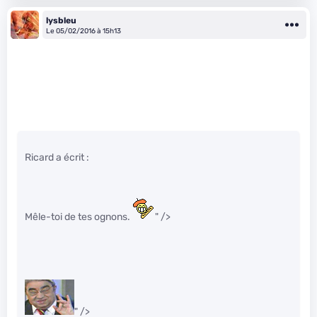
lysbleu
Le 05/02/2016 à 15h13
Ricard a écrit :
Mêle-toi de tes ognons.
" />
" />