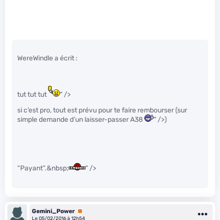
WereWindle a écrit :
tut tut tut
" />
si c’est pro, tout est prévu pour te faire rembourser (sur
simple demande d’un laisser-passer A38
" />)
“Payant”.&nbsp;
" />
Gemini_Power
Premium
Le 05/02/2016 à 12h54