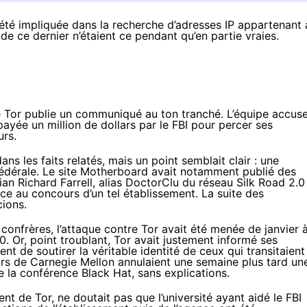
 été impliquée dans la recherche d’adresses IP appartenant 
de ce dernier n’étaient ce pendant qu’en partie vraies.
e Tor publie un communiqué au ton tranché. L’équipe accus
payée un million de dollars par le FBI pour percer ses
urs.
s les faits relatés, mais un point semblait clair : une
 fédérale. Le site Motherboard avait notamment publié des
n Richard Farrell, alias DoctorClu du réseau Silk Road 2.0
e au concours d’un tel établissement. La suite des
cions.
onfrères, l’attaque contre Tor avait été menée de janvier 
2.0. Or, point troublant, Tor avait justement informé ses
ient de soutirer la véritable identité de ceux qui transitaient
urs de Carnegie Mellon annulaient une semaine plus tard un
de la conférence Black Hat, sans explications.
 de Tor, ne doutait pas que l’université ayant aidé le FBI