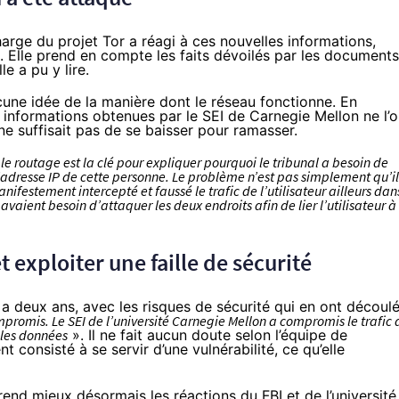
charge du projet Tor a réagi à ces nouvelles informations,
 Elle prend en compte les faits dévoilés par les documents
le a pu y lire.
 aucune idée de la manière dont le réseau fonctionne. En
informations obtenues par le SEI de Carnegie Mellon ne l’o
 ne suffisait pas de se baisser pour ramasser.
 le routage est la clé pour expliquer pourquoi le tribunal a besoin de
’adresse IP de cette personne. Le problème n’est pas simplement qu’il
nifestement intercepté et faussé le trafic de l’utilisateur ailleurs dan
Ils avaient besoin d’attaquer les deux endroits afin de lier l’utilisateur à
t exploiter une faille de sécurité
 a deux ans, avec les risques de sécurité qui en ont découlé
mpromis. Le SEI de l’université Carnegie Mellon a compromis le trafic 
 les données
». Il ne fait aucun doute selon l’équipe de
 consisté à se servir d’une vulnérabilité, ce qu’elle
nd mieux désormais les réactions du FBI et de l’université