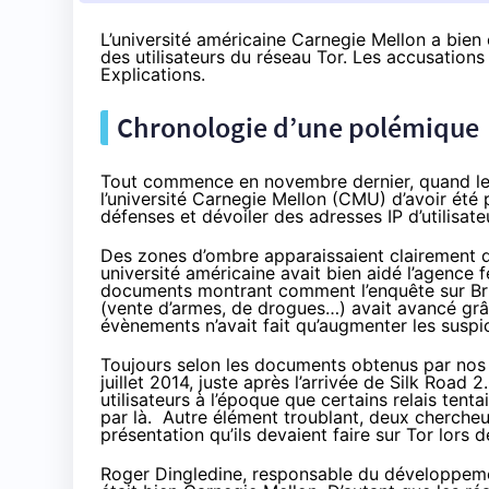
L’université américaine Carnegie Mellon a bien
des utilisateurs du réseau Tor. Les accusations 
Explications.
Chronologie d’une polémique
Tout commence en novembre dernier
, quand l
l’université Carnegie Mellon (CMU) d’avoir été 
défenses et dévoiler des adresses IP d’utilisate
Des zones d’ombre apparaissaient clairement dan
université américaine avait bien aidé l’agence
documents montrant comment l’enquête sur Bria
(vente d’armes, de drogues…) avait avancé grâc
évènements n’avait fait qu’augmenter les suspi
Toujours selon les documents obtenus par nos c
juillet 2014, juste après l’arrivée de Silk Road 
utilisateurs à l’époque que certains relais tenta
par là. Autre élément troublant, deux cherche
présentation qu’ils devaient faire sur Tor lors 
Roger Dingledine, responsable du développement