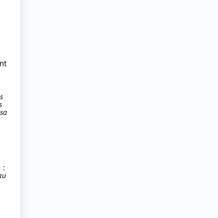
nt
s
s
 sa
 :
au
.