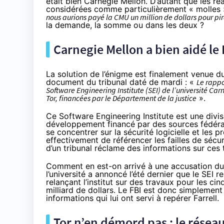
était bien Carnegie Mellon. D’autant que les
ré
considérées comme particulièrement « molles 
nous aurions payé la CMU un million de dollars pour pir
la demande, la somme ou dans les deux ?
Carnegie Mellon a bien aidé le 
La solution de l’énigme est finalement venue du
document du tribunal daté de mardi
: «
Le rappo
Software Engineering Institute (SEI) de l’université Ca
Tor, financées par le Département de la justice
».
Ce Software Engineering Institute est une divisio
développement financé par des sources fédérale
se concentrer sur la sécurité logicielle et les p
effectivement de référencer les failles de sécu
d’un tribunal réclame des informations sur ces t
Comment en est-on arrivé à une accusation du F
l’université a
annoncé l’été dernier
que le SEI re
relançant l’institut sur des travaux pour les c
milliard de dollars. Le FBI est donc simplement
informations qui lui ont servi à repérer Farrell.
Tor n’en démord pas : le réseau