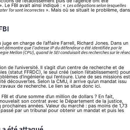
actions de l’établissement
puis de l’agence ont été
».
Le FBI avait ainsi indiqué
: «
Les allégations selon lesquelles
ater Tor sont incorrectes
». Mais où se situait le problème, dans
FBI
 juge en charge de l’affaire Farrell, Richard Jones.
Dans un
rt démontre que l’adresse IP du défendeur a été identifiée par le
rnegie Mellon (CPU), quand le SEI conduisait des recherches sur le rése
n de l’université. Il s’agit d’un centre de recherche et de
s (statut FFRDC), le seul créé (
selon l’établissement
) pou
roblèmes d’ingénierie qui l’entoure. L’une de ses missions est
rité découvertes. Selon la CMU, il arrive qu’un mandat issu
ravaux de recherche. Le lien se situe donc ici.
BI et d’une somme d’un million de dollars ? En fait,
nouvelait son contrat avec le Département de la justice,
inq prochaines années. Valeur du marché : pas moins de 1,73
 passé par un tribunal pour obtenir un mandat et puis les
 a été attaqué