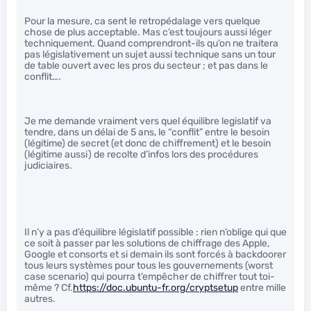
Pour la mesure, ca sent le retropédalage vers quelque
chose de plus acceptable. Mas c’est toujours aussi léger
techniquement. Quand comprendront-ils qu’on ne traitera
pas législativement un sujet aussi technique sans un tour
de table ouvert avec les pros du secteur ; et pas dans le
conflit….
Je me demande vraiment vers quel équilibre legislatif va
tendre, dans un délai de 5 ans, le “conflit” entre le besoin
(légitime) de secret (et donc de chiffrement) et le besoin
(légitime aussi) de recolte d’infos lors des procédures
judiciaires.
Il n’y a pas d’équilibre législatif possible : rien n’oblige qui que
ce soit à passer par les solutions de chiffrage des Apple,
Google et consorts et si demain ils sont forcés à backdoorer
tous leurs systèmes pour tous les gouvernements (worst
case scenario) qui pourra t’empêcher de chiffrer tout toi-
même ? Cf.
https://doc.ubuntu-fr.org/cryptsetup
entre mille
autres.