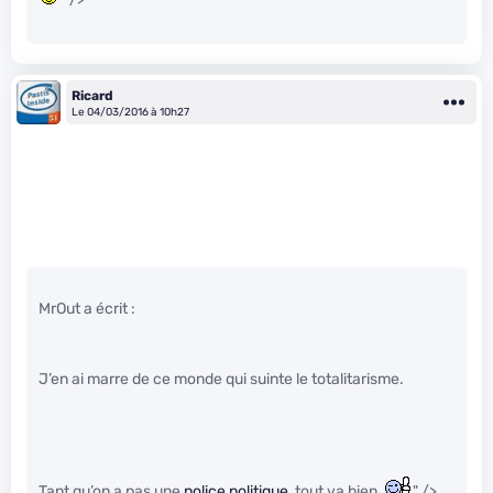
Ricard
Le 04/03/2016 à 10h27
MrOut a écrit :
J’en ai marre de ce monde qui suinte le totalitarisme.
Tant qu’on a pas une
police politique
, tout va bien.
" />