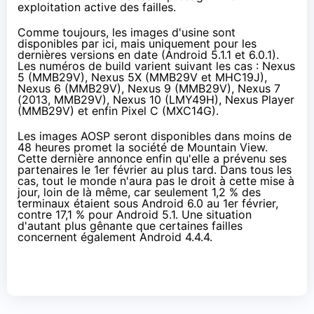
exploitation active des failles.
Comme toujours,
les images d'usine sont
disponibles par ici
, mais uniquement pour les
dernières versions en date (Android 5.1.1 et 6.0.1).
Les numéros de build varient suivant les cas :
Nexus
5
(MMB29V),
Nexus 5
X (MMB29V et MHC19J),
Nexus 6
(MMB29V),
Nexus 9
(MMB29V),
Nexus 7
(2013, MMB29V), Nexus 10 (LMY49H),
Nexus Player
(MMB29V) et enfin Pixel C (MXC1
4G
).
Les images AOSP seront disponibles dans moins de
48 heures promet la société de Mountain View.
Cette dernière annonce enfin qu'elle a prévenu ses
partenaires le 1er février au plus tard. Dans tous les
cas, tout le monde n'aura pas le droit à cette mise à
jour, loin de là même, car seulement
1,2 % des
terminaux étaient sous Android 6.0 au 1er février
,
contre 17,1 % pour Android 5.1. Une situation
d'autant plus gênante que certaines failles
concernent également Android 4.4.4.