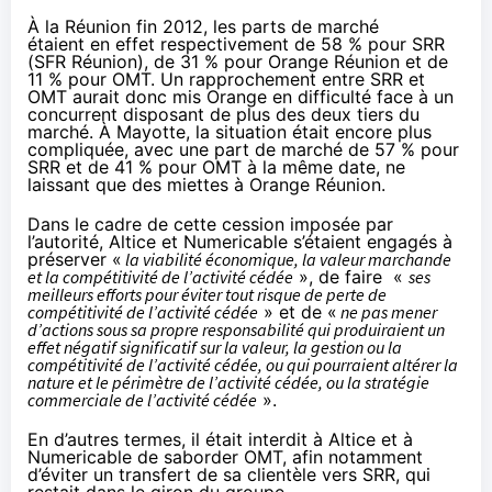
À la Réunion fin 2012, les parts de marché
étaient en effet respectivement de 58 % pour SRR
(
SFR Réunion
), de 31 % pour
Orange
Réunion et de
11 % pour OMT. Un rapprochement entre SRR et
OMT aurait donc mis
Orange
en difficulté face à un
concurrent disposant de plus des deux tiers du
marché. À Mayotte, la situation était encore plus
compliquée, avec une part de marché de 57 % pour
SRR et de 41 % pour OMT à la même date, ne
laissant que des miettes à
Orange
Réunion.
Dans le cadre de cette cession imposée par
l’autorité, Altice et Numericable s’étaient engagés à
préserver «
la viabilité économique, la valeur marchande
et la compétitivité de l’activité cédée
», de faire «
ses
meilleurs efforts pour éviter tout risque de perte de
compétitivité de l’activité cédée
» et de «
ne pas mener
d’actions sous sa propre responsabilité qui produiraient un
effet négatif significatif sur la valeur, la gestion ou la
compétitivité de l’activité cédée, ou qui pourraient altérer la
nature et le périmètre de l’activité cédée, ou la stratégie
commerciale de l’activité cédée
».
En d’autres termes, il était interdit à Altice et à
Numericable de saborder OMT, afin notamment
d’éviter un transfert de sa clientèle vers SRR, qui
restait dans le giron du groupe.