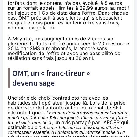
forfaits dont le contenu n'a pas évolué, à 5 euros
sur un forfait appels illimités à 29,99 euros, au motif
de l'ajout de 1 Go de data dans l'offre. Dans chaque
cas, OMT précisait à ses clients qu'ils disposaient
de quatre mois pour résilier leur offre sans frais,
comme l'exige la loi.
À Mayotte, des augmentations de 2 euros sur
plusieurs forfaits ont été annoncées le 20 novembre
2014 par SMS aux abonnés, là encore sans
modification de l'offre et avec une possibilité de
résiliation sans frais jusqu'au 30 avril.
OMT, un « franc-tireur »
devenu sage
Une série de choix contradictoires avec les
habitudes de l'opérateur jusque-là. Lors de la prise
de décision de l'autorité autour du rachat de
SFR
,
elle notait que «
l’examen de son positionnement tarifaire
montre qu’Outremer Telecom joue le rôle de maverick
[franc-
tireur] sur le marché
», un avis partagé par l'ARCEP qui
estimait qu'«
Outremer Telecom est ainsi aujourd’hui un
contributeur essentiel à l’animation du marché mobile à La
Réunion et à Mayotte, tant sur le marché résidentiel que sur le