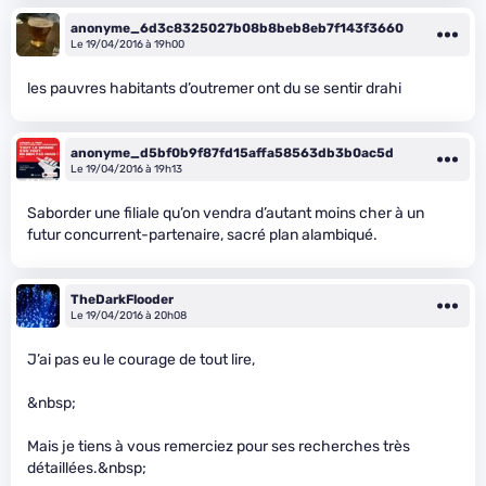
anonyme_6d3c8325027b08b8beb8eb7f143f3660
Le 19/04/2016 à 19h00
les pauvres habitants d’outremer ont du se sentir drahi
anonyme_d5bf0b9f87fd15affa58563db3b0ac5d
Le 19/04/2016 à 19h13
Saborder une filiale qu’on vendra d’autant moins cher à un
futur concurrent-partenaire, sacré plan alambiqué.
TheDarkFlooder
Le 19/04/2016 à 20h08
J’ai pas eu le courage de tout lire,
&nbsp;
Mais je tiens à vous remerciez pour ses recherches très
détaillées.&nbsp;