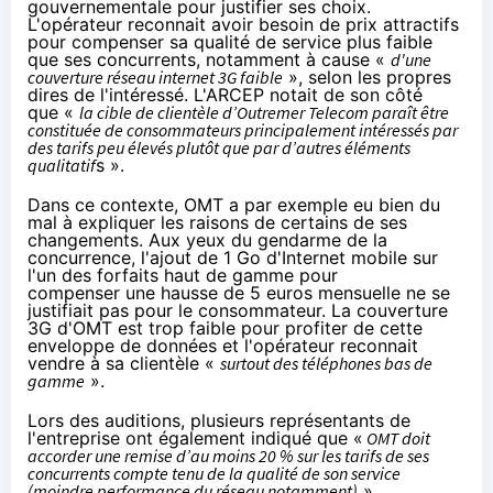
gouvernementale pour justifier ses choix.
L'opérateur reconnait avoir besoin de prix attractifs
pour compenser sa qualité de service plus faible
que ses concurrents, notamment à cause «
d'une
couverture réseau internet 3G faible
», selon les propres
dires de l'intéressé. L'ARCEP notait de son côté
que «
la cible de clientèle d’Outremer Telecom paraît être
constituée de consommateurs principalement intéressés par
des tarifs peu élevés plutôt que par d’autres éléments
qualitatif
s ».
Dans ce contexte, OMT a par exemple eu bien du
mal à expliquer les raisons de certains de ses
changements. Aux yeux du gendarme de la
concurrence, l'ajout de 1 Go d'Internet mobile sur
l'un des forfaits haut de gamme pour
compenser une hausse de 5 euros mensuelle ne se
justifiait pas pour le consommateur. La couverture
3G d'OMT est trop faible pour profiter de cette
enveloppe de données et l'opérateur reconnait
vendre à sa clientèle «
surtout des téléphones bas de
gamme
».
Lors des auditions, plusieurs représentants de
l'entreprise ont également indiqué que «
OMT doit
accorder une remise d’au moins 20 % sur les tarifs de ses
concurrents compte tenu de la qualité de son service
(moindre performance du réseau notamment)
».