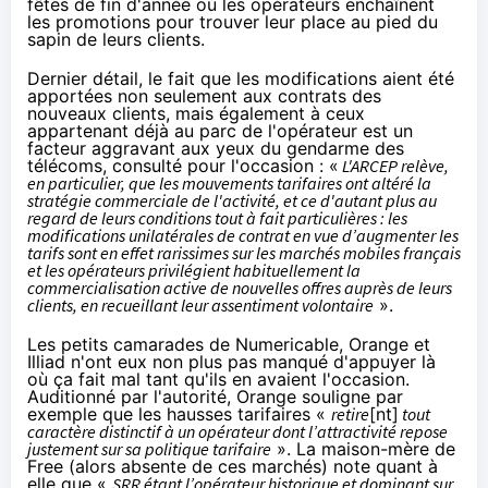
fêtes de fin d'année où les opérateurs enchaînent
les promotions pour trouver leur place au pied du
sapin de leurs clients.
Dernier détail, le fait que les modifications aient été
apportées non seulement aux contrats des
nouveaux clients, mais également à ceux
appartenant déjà au parc de l'opérateur est un
facteur aggravant aux yeux du gendarme des
télécoms, consulté pour l'occasion : «
L'ARCEP relève,
en particulier, que les mouvements tarifaires ont altéré la
stratégie commerciale de l'activité, et ce d'autant plus au
regard de leurs conditions tout à fait particulières : les
modifications unilatérales de contrat en vue d’augmenter les
tarifs sont en effet rarissimes sur les marchés mobiles français
et les opérateurs privilégient habituellement la
commercialisation active de nouvelles offres auprès de leurs
clients, en recueillant leur assentiment volontaire
».
Les petits camarades de Numericable,
Orange
et
Illiad n'ont eux non plus pas manqué d'appuyer là
où ça fait mal tant qu'ils en avaient l'occasion.
Auditionné par l'autorité,
Orange
souligne par
exemple que les hausses tarifaires «
retire
[nt]
tout
caractère distinctif à un opérateur dont l’attractivité repose
justement sur sa politique tarifaire
». La maison-mère de
Free (alors absente de ces marchés) note quant à
elle que «
SRR étant l’opérateur historique et dominant sur