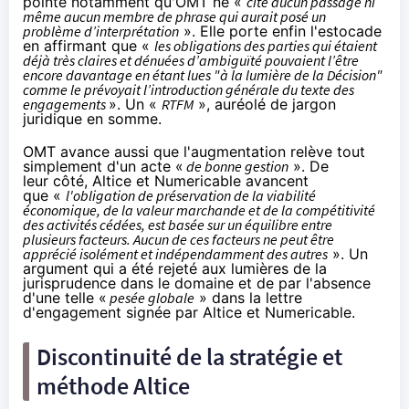
pointe notamment qu'OMT ne «
cite aucun passage ni
même aucun membre de phrase qui aurait posé un
problème d’interprétation
». Elle porte enfin l'estocade
en affirmant que «
les obligations des parties qui étaient
déjà très claires et dénuées d’ambiguïté pouvaient l’être
encore davantage en étant lues "à la lumière de la Décision"
comme le prévoyait l’introduction générale du texte des
engagements
». Un «
RTFM
», auréolé de jargon
juridique en somme.
OMT avance aussi que l'augmentation relève tout
simplement d'un acte «
de bonne gestion
». De
leur côté, Altice et Numericable avancent
que «
l'obligation de préservation de la viabilité
économique, de la valeur marchande et de la compétitivité
des activités cédées, est basée sur un équilibre entre
plusieurs facteurs. Aucun de ces facteurs ne peut être
apprécié isolément et indépendamment des autres
». Un
argument qui a été rejeté aux lumières de la
jurisprudence dans le domaine et de par l'absence
d'une telle «
pesée globale
» dans la lettre
d'engagement signée par Altice et Numericable.
Discontinuité de la stratégie et
méthode Altice