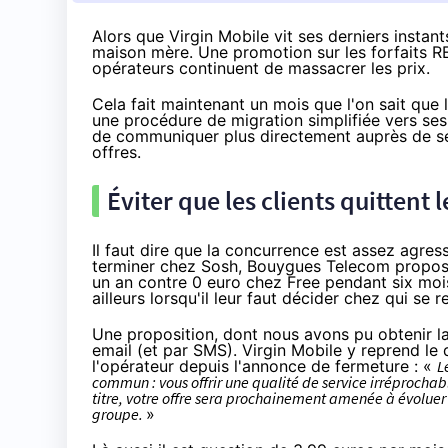
Alors que Virgin Mobile vit ses derniers instan
maison mère. Une promotion sur les forfaits RED
opérateurs continuent de massacrer les prix.
Cela fait maintenant un mois
que l'on sait que
une procédure de migration simplifiée
vers ses 
de communiquer plus directement auprès de ses
offres.
Éviter que les clients quittent 
Il faut dire que la concurrence est assez agres
terminer chez
Sosh
,
Bouygues Telecom
propo
un an
contre
0 euro chez Free pendant six moi
ailleurs lorsqu'il leur faut décider chez qui se r
Une proposition, dont nous avons pu obtenir la
email (et par SMS).
Virgin Mobile
y reprend le d
l'opérateur depuis l'annonce de fermeture : «
L
commun : vous offrir une qualité de service irréprochab
titre, votre offre sera prochainement amenée à évoluer
groupe.
»