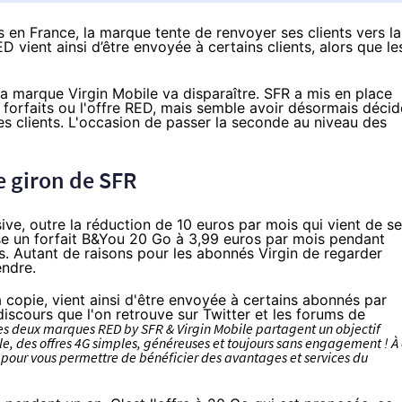
ts en France, la marque tente de renvoyer ses clients vers la
 vient ainsi d’être envoyée à certains clients, alors que le
 la marque
Virgin Mobile
va disparaître.
SFR
a
mis en place
forfaits ou l'offre
RED
, mais semble avoir désormais décid
 clients. L'occasion de passer la seconde au niveau des
le giron de
SFR
sive, outre la réduction de 10 euros par mois qui vient de se
se
un forfait B&You 20 Go à 3,99 euros par mois pendant
s
. Autant de raisons pour les abonnés Virgin de regarder
endre.
 copie, vient ainsi d'être envoyée à certains abonnés par
iscours que l'on retrouve sur Twitter et les forums de
es deux marques
RED
by
SFR
&
Virgin Mobile
partagent un objectif
le, des offres
4G
simples, généreuses et toujours sans engagement ! À
 pour vous permettre de bénéficier des avantages et services du