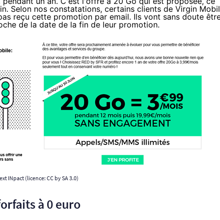
, pendant un an. C'est l'offre à 20 Go qui est proposée, ce
ain. Selon nos constatations, certains clients de
Virgin Mobi
t pas reçu cette promotion par email. Ils vont sans doute êtr
oche de la date de la fin de leur promotion.
Next INpact (licence:
CC by SA 3.0
)
orfaits à 0 euro