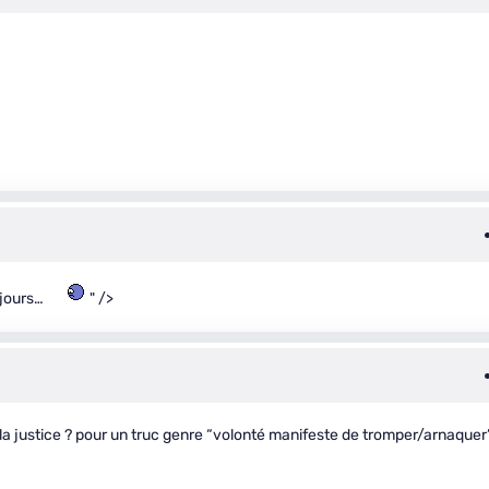
s jours…
" />
 la justice ? pour un truc genre “volonté manifeste de tromper/arnaquer