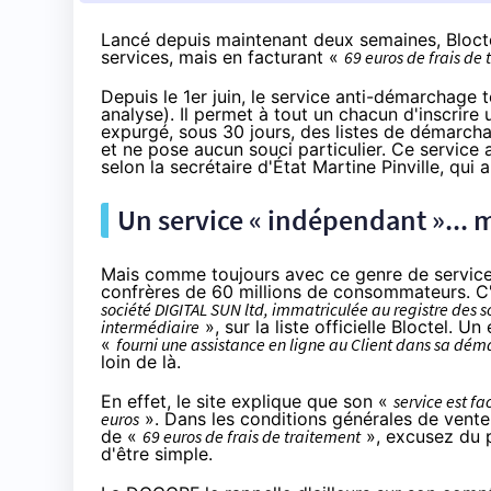
Lancé depuis maintenant deux semaines, Bloctel
services, mais en facturant
«
69 euros de frais de
Depuis le 1er juin, le
service anti-démarchage t
analyse
). Il permet à tout un chacun d'inscrire
expurgé, sous 30 jours, des listes de démarcha
et ne pose aucun souci particulier. Ce service 
selon la secrétaire d'État Martine Pinville, qui
a
Un service « indépendant »... 
Mais comme toujours avec ce genre de service, 
confrères de 60 millions de consommateurs
. 
société DIGITAL SUN ltd, immatriculée au registre des so
intermédiaire
», sur la liste officielle
Bloctel
. Un 
«
fourni une assistance en ligne au Client dans sa dém
loin de là.
En effet, le site explique que son «
service est fa
euros
». Dans les conditions générales de vente, 
de «
69 euros de frais de traitement
», excusez du p
d'être simple.