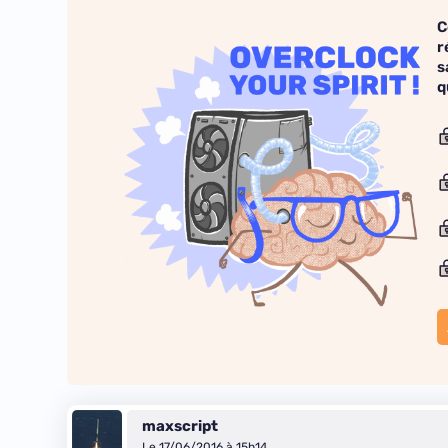
C
r
s
q
maxscript
Le 17/06/2016 à 15h14