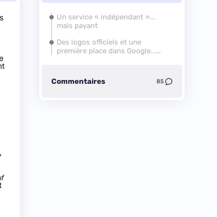
s
Un service « indépendant »...
mais payant
Des logos officiels et une
première place dans Google...
e
grâce à AdWords
nt
Commentaires
85
,
uf
t