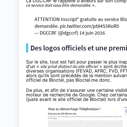
La DGCCRF le rappelle d'ailleurs sur son comp
ce service doit vous être demandée
».
ATTENTION Inscript° gratuite au service
Blo
demandée.
pic.twitter.com/pt84S5KoR5
— DGCCRF (@dgccrf)
14 juin 2016
Des logos officiels et une pre
Sur le site, tout est fait pour passer le plus in
d'un «
site privé distinct du site officiel
» sont écrite
diverses organisations (FEVAD, AFRC, FVD, FFT
alors qu'ils sont précédés de la mention suivan
officiel de
Bloctel
, pas
Bloctel
.me donc.
De plus, et afin de s'assurer une certaine visib
moteur de recherche de Google. Chez certains ut
(juste avant le site officiel de
Bloctel
) lors d'u