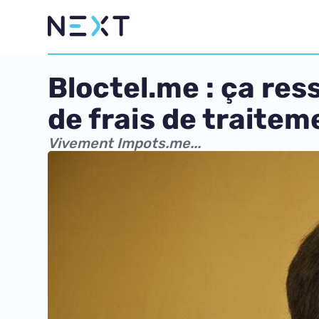
Bloctel.me : ça res
de frais de traitem
Vivement Impots.me...