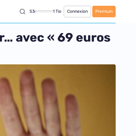
S3
1 Tio
Connexion
Premium
fr… avec « 69 euros