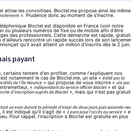
 attise les convoitises. Bloctel.me propose ainsi les même
 traitement
». Prudence donc au moment de s’inscrire.
éléphonique Bloctel
est disponible en France (voir
notre
 un ou plusieurs numéros de fixe ou de mobile afin d'être
ges des professionnels. Cette démarche est rapide, gratuit
a d'ailleurs rencontré un rapide succès lors de son lanceme
nnonçait
qu'il avait atteint un million d'inscrits dès le 2 juin.
mais payant
certains tentent d'en profiter, c
omme l'expliquent nos
C'est notamment le cas de
Bloctel
.me, un site «
édité par la
ciétés de l’île Maurice
» qui propose de vous inscrire «
via son
entremetteur, «
indépendant du service officiel
Bloctel
» et qui
arche d’inscription auprès de
Bloctel
», mais qui n'est pas gratuit
cturé un euro durant la période d'essai de deux jours puis soixante-ne
il est indiqué qu'il s'agit de «
1 euro pour l'accès au service
» e
eu. Pour rappel, l'inscription à
Bloctel
est gratuite en plus