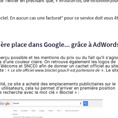
te Twitter en précisant que, «
en aucun cas, une facturation pou
ctel
. En aucun cas une facturat° pour ce service doit vous ê
mière place dans Google... grâce à AdWord
aperçu possible et les mentions du prix ou du fait qu'il s'agis
s d'une couleur claire. On retrouve également les logos de
élécoms et SNCD) afin de donner un cachet officiel au site
te : «
Le site officiel www.bloctel.gouv.fr est partenaire de
». Le sit
ilité, ce site a acheté des emplacements publicitaires sur le
ilisateurs, cela lui permet d'arriver en première position
ne recherche avec le mot clé «
Bloctel
» :