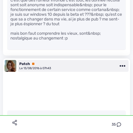
C’est que des rumeur infondé c’est tout, les donnée récolté
sont soit anonyme soit indispensable&nbsp; pour le
fonctionnement de certain service comme cortana&nbsp;
je suis sur windows 10 depuis la beta et ???&nbsp; qu’est ce
que sa a changer dans ma vie, ai je plus de pub ? me sent-
je plus éspionner ? du tout
mais bon faut comprendre les vieux, sont&nbsp;
nostalgique au changement :p
Patch
Premium
Le 13/08/2016 à 07h43
lain a écrit :
35