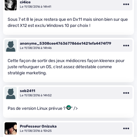
ci4ice
Le 11/08/2016 à 14h41
Sous 7 et 8 le jeux restera que en Dx11 mais sinon bien sur que
direct X12 est exclu Windows 10 par choix !
anonyme_5308cee4763677866e1421efa4474f79
Le 11/08/2016 à 14h46
Cette façon de sortir des jeux médiocres façon kleenex pour
juste refourguer un OS, c’est assez détestable comme
stratégie marketing.
seb2411
Le 11/08/2016 à 14h52
Pas de version Linux prévue ?
" />
ProFesseur Onizuka
Le 11/08/2016 à 15h25