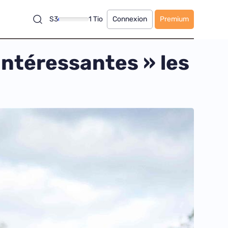
S3
1 Tio
Connexion
Premium
intéressantes » les