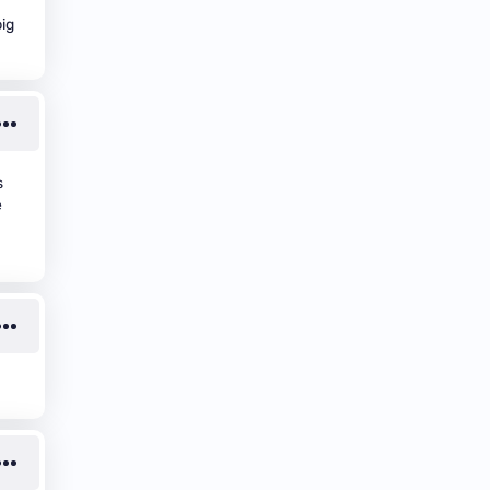
big
s
e