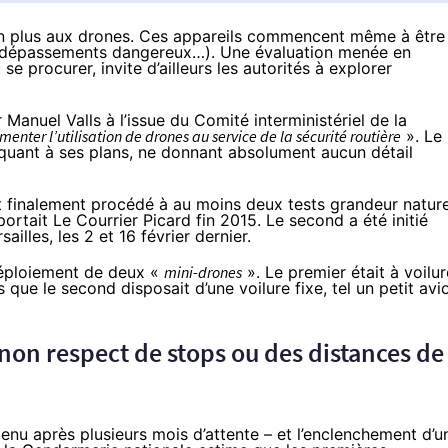
en plus aux drones
. Ces appareils commencent même à être
iers (dépassements dangereux…). Une évaluation menée en
 se procurer, invite d’ailleurs les autorités à explorer
Manuel Valls à l’issue du Comité interministériel de la
menter l’utilisation de drones au service de la sécurité routière
». Le
 quant à ses plans, ne donnant absolument aucun détail
ont finalement procédé à au moins deux tests grandeur nature
portait
Le Courrier Picard
fin 2015. Le second a été initié
illes, les 2 et 16 février dernier.
déploiement de deux «
mini-drones
». Le premier était à voilur
s que le second disposait d’une voilure fixe, tel un petit avi
 non respect de stops ou des distances de
enu après plusieurs mois d’attente – et l’enclenchement d’u