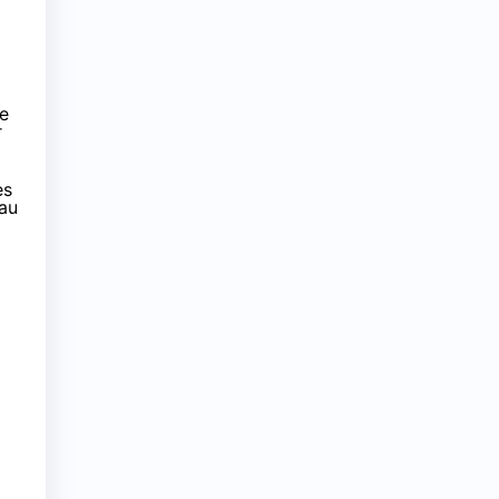
de
r
es
 au