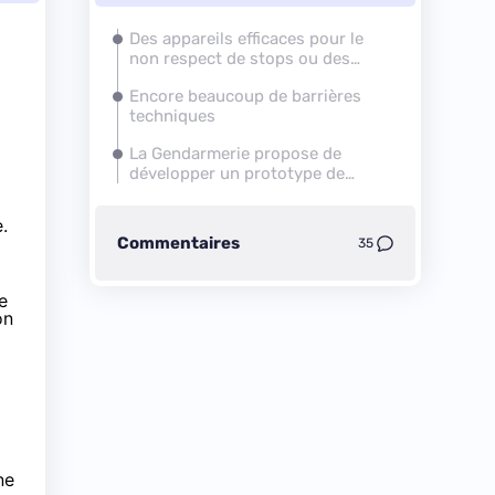
Des appareils efficaces pour le
non respect de stops ou des
distances de sécurité
Encore beaucoup de barrières
techniques
La Gendarmerie propose de
développer un prototype de
drone spécifique
.
Commentaires
35
e
on
ne