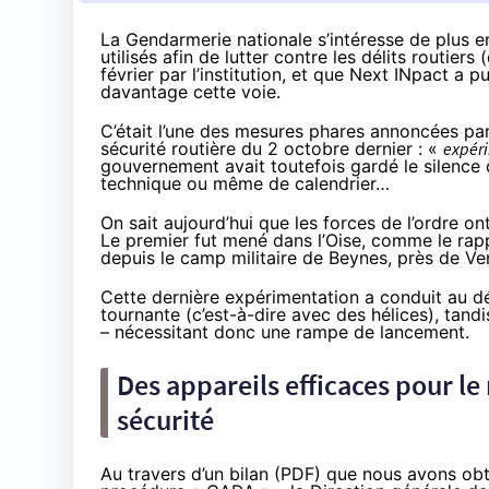
La Gendarmerie nationale
s’intéresse de plus 
utilisés afin de lutter contre les délits rout
février par l’institution, et que Next INpact a pu
davantage cette voie.
C’était l’une des mesures phares annoncées par 
sécurité routière du 2 octobre dernier : «
expéri
gouvernement avait toutefois gardé le silence
technique ou même de calendrier…
On sait aujourd’hui que les forces de l’ordre 
Le premier fut mené dans l’Oise, comme le rap
depuis le camp militaire de Beynes, près de Versa
Cette dernière expérimentation a conduit au 
tournante (c’est-à-dire avec des hélices), tandi
– nécessitant donc une rampe de lancement.
Des appareils efficaces pour le
sécurité
Au travers d’un bilan (
PDF
) que nous avons obt