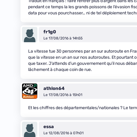
Traduit en français : faire rentrer plus d’argent dans les c
pendant ce temps la les grands poissons de l’évasion fisc
data pour vous pourchasser… ni de tel déploiement tec
fr1g0
Le 17/08/2016 à 14h55
La vitesse tue 30 personnes par an sur autoroute en Fran
que la vitesse en un an sur nos autoroutes. Et pourtant o
que taxer. J’attends d’un gouvernement qu’il nous débarra
lâchement à chaque coin de rue.
athlon64
Le 17/08/2016 à 15h01
Et les chiffres des départementales/nationales ? Le terro
essa
Le 12/08/2016 à 07h01