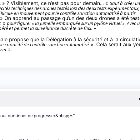
s » ? Visiblement, ce n’est pas pour demain... «
Sauf à créer un
acités techniques des drones testés lors des deux tests expérimentaux,
éhicule en mouvement pour le contrôle sanction automatisé à partir
» On apprend au passage qu’un des deux drones a été test
t «
pour figurer « la jumelle embarquée sur un pylône virtuel ». Avec 
péré et permet la surveillance discrète de flux.
»
le propose que la Délégation à la sécurité et à la circulati
ne capacité de contrôle sanction automatisé
». Cela serait aux ye
sser
».
pour continuer de progresser&nbsp;».”