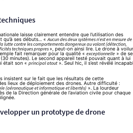
 techniques
tionale laisse clairement entendre que l’utilisation des
t qu’à ses débuts... «
Aucun des deux systèmes n’est en mesure de
ge la lutte contre les comportements dangereux au volant (détection,
ificités techniques propres
», peut-on ainsi lire. Le drone à voilu
emple fait remarquer pour la qualité «
exceptionnelle
» de se
(30 minutes). Le second appareil testé pouvait quant à lui
i était son «
principal atout
». Seul hic, il s’est révélé incapab
 insistent sur le fait que les résultats de cette
es lieux de déploiement des drones. Autre difficulté :
le (aéronautique et informatique et libertés)
». La lourdeur
ès de la Direction générale de l’aviation civile pour chaque
lignée.
velopper un prototype de drone