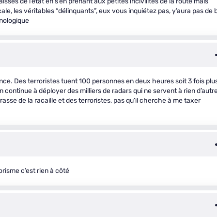
aisses de l’état en s’en prenant aux petites incivilités de la route mais
ale, les véritables “délinquants”, eux vous inquiétez pas, y’aura pas de 
hnologique
ce. Des terroristes tuent 100 personnes en deux heures soit 3 fois plu
n continue à déployer des milliers de radars qui ne servent à rien d’autr
sse de la racaille et des terroristes, pas qu’il cherche à me taxer
risme c’est rien à côté