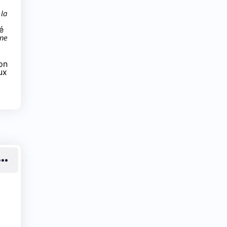
 la
é
une
on
ux