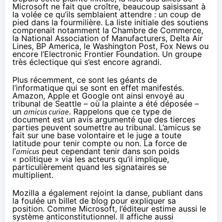
Microsoft ne fait que croître, beaucoup saisissant à
la volée ce qu’ils semblaient attendre : un coup de
pied dans la fourmilière. La liste initiale des soutiens
comprenait notamment la Chambre de Commerce,
la National Association of Manufacturers, Delta Air
Lines, BP America, le Washington Post, Fox News ou
encore l’Electronic Frontier Foundation. Un groupe
très éclectique qui s’est encore agrandi.
Plus récemment, ce sont les géants de
l’informatique
qui se sont en effet manifestés
.
Amazon
, Apple et Google ont ainsi envoyé au
tribunal de Seattle – où la plainte a été déposée –
un
amicus curiae
. Rappelons que ce type de
document est un avis argumenté que des tierces
parties peuvent soumettre au tribunal. L’amicus se
fait sur une base volontaire et le juge a toute
latitude pour tenir compte ou non. La force de
l’
amicus
peut cependant tenir dans son poids
« politique » via les acteurs qu’il implique,
particulièrement quand les signataires se
multiplient.
Mozilla a également rejoint la danse, publiant dans
la foulée
un billet de blog
pour expliquer sa
position. Comme Microsoft, l’éditeur estime aussi le
système anticonstitutionnel. Il affiche aussi