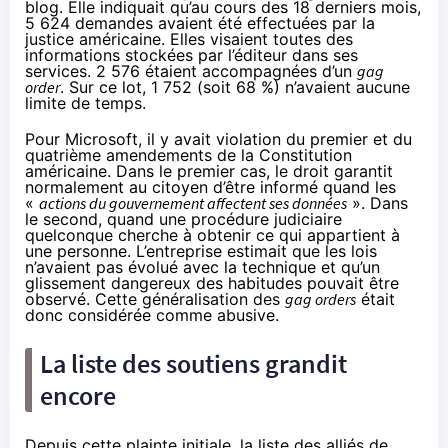
blog
. Elle indiquait qu’au cours des 18 derniers mois,
5 624 demandes avaient été effectuées par la
justice américaine. Elles visaient toutes des
informations stockées par l’éditeur dans ses
services. 2 576 étaient accompagnées d’un
gag
order
. Sur ce lot, 1 752 (soit 68 %) n’avaient aucune
limite de temps.
Pour Microsoft, il y avait violation du premier et du
quatrième amendements de la Constitution
américaine. Dans le premier cas, le droit garantit
normalement au citoyen d’être informé quand les
«
actions du gouvernement affectent ses données
». Dans
le second, quand une procédure judiciaire
quelconque cherche à obtenir ce qui appartient à
une personne. L’entreprise estimait que les lois
n’avaient pas évolué avec la technique et qu’un
glissement dangereux des habitudes pouvait être
observé. Cette généralisation des
gag orders
était
donc considérée comme abusive.
La liste des soutiens grandit
encore
Depuis cette plainte initiale, la liste des alliés de