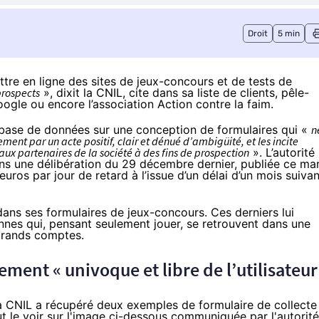
Droit
5 min
mettre en ligne des sites de jeux-concours et de tests de
prospects
», dixit la CNIL, cite dans sa liste de clients, pêle-
gle ou encore l’association Action contre la faim.
base de données sur une conception de formulaires qui «
n
ent par un acte positif, clair et dénué d’ambigüité, et les incite
aux partenaires de la société à des fins de prospection
». L’autorité 
ns une délibération du 29 décembre dernier,
publiée
ce mar
euros par jour de retard à l’issue d’un délai d’un mois suivan
 dans ses formulaires de jeux-concours. Ces derniers lui
nes qui, pensant seulement jouer, se retrouvent dans une
grands comptes.
ment « univoque et libre de l’utilisateur
la CNIL a récupéré deux exemples de formulaire de collecte
 le voir sur l'image ci-dessous
communiquée
par l'autorité