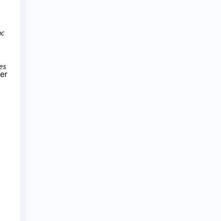
nc
es
er