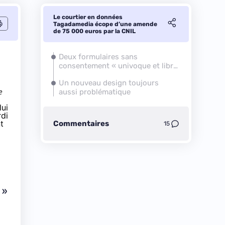
Le courtier en données
Tagadamedia écope d’une amende
de 75 000 euros par la CNIL
Deux formulaires sans
consentement « univoque et libre
de l’utilisateur »
Un nouveau design toujours
e
aussi problématique
lui
di
t
Commentaires
15
 »
,