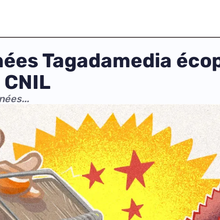
nnées Tagadamedia éco
a CNIL
nées...