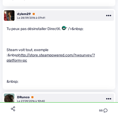
dylem29
Premium
Le 28/09/2016 à 07h41
Tu peux pas désinstaller DirectX.
" />&nbsp;
Steam voit tout, exemple
:&nbsp
http://store.steampowered.com/hwsurvey/?
platform=pc
&nbsp;
DRunco
Premium
Le 27/09/2016 à 10h40
66
“Rien que le fait de réinstaller à chaque fois les programmes
genre DirectX, Visual C++, .Net à chaque fois que je lance un