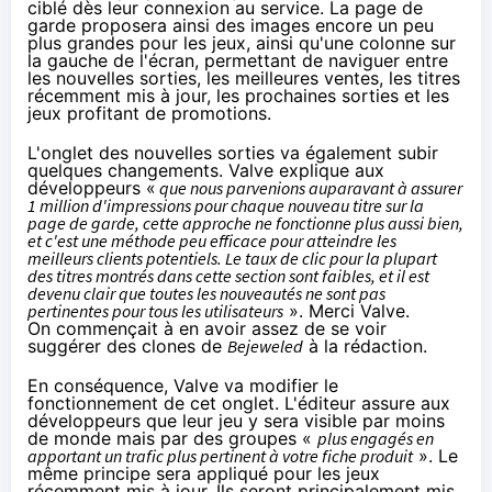
ciblé dès leur connexion au service. La page de
garde proposera ainsi des images encore un peu
plus grandes pour les jeux, ainsi qu'une colonne sur
la gauche de l'écran, permettant de naviguer entre
les nouvelles sorties, les meilleures ventes, les titres
récemment mis à jour, les prochaines sorties et les
jeux profitant de promotions.
L'onglet des nouvelles sorties va également subir
quelques changements. Valve explique aux
développeurs «
que nous parvenions auparavant à assurer
1 million d'impressions pour chaque nouveau titre sur la
page de garde, cette approche ne fonctionne plus aussi bien,
et c'est une méthode peu efficace pour atteindre les
meilleurs clients potentiels. Le taux de clic pour la plupart
des titres montrés dans cette se
ction sont faibles, et il est
devenu clair que toutes les nouveautés ne sont pas
pertinentes pour tous les utilisateurs
». Merci Valve.
On commençait à en avoir assez de se voir
suggérer des clones de
Bejeweled
à la rédaction.
En conséquence, Valve va modifier le
fonctionnement de cet onglet. L'éditeur assure aux
développeurs que leur jeu y sera visible par moins
de monde mais par des groupes «
plus engagés en
apportant un trafic plus pertinent à votre fiche produit
». Le
même principe sera appliqué pour les jeux
récemment mis à jour. Ils seront principalement mis