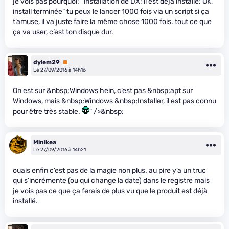
je vois pas pourquoi: “installation de DX; il est déjà installé; OK,
install terminée” tu peux le lancer 1000 fois via un script si ça
t’amuse, il va juste faire la même chose 1000 fois. tout ce que
ça va user, c’est ton disque dur.
dylem29
Premium
Le 27/09/2016 à 14h16
On est sur &nbsp;Windows hein, c’est pas &nbsp;apt sur
Windows, mais &nbsp;Windows &nbsp;Installer, il est pas connu
pour être très stable.
" />&nbsp;
Minikea
Le 27/09/2016 à 14h21
ouais enfin c’est pas de la magie non plus. au pire y’a un truc
qui s’incrémente (ou qui change la date) dans le registre mais
je vois pas ce que ça ferais de plus vu que le produit est déjà
installé.