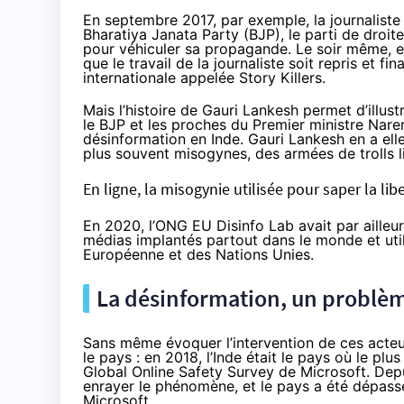
En septembre 2017, par exemple, la journaliste 
Bharatiya Janata Party (BJP), le parti de droit
pour véhiculer sa propagande. Le soir même,
e
que le travail de la journaliste soit repris et 
internationale appelée
Story Killers
.
Mais l’histoire de Gauri Lankesh permet d’illu
le BJP et les proches du Premier ministre Nare
désinformation en Inde. Gauri Lankesh en a elle
plus souvent misogynes, des armées de trolls l
En ligne, la misogynie utilisée pour saper la lib
En 2020, l’ONG EU Disinfo Lab avait par ailleu
médias
implantés
partout dans le monde et uti
Européenne et des Nations Unies.
La désinformation, un problè
Sans même évoquer l’intervention de ces acte
le pays : en 2018, l’Inde était le pays où le pl
Global Online Safety Survey
de Microsoft. Dep
enrayer le phénomène, et le pays a été
dépass
Microsoft.