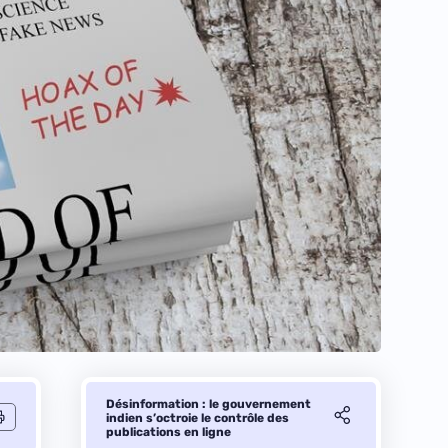
Désinformation : le gouvernement
indien s’octroie le contrôle des
publications en ligne