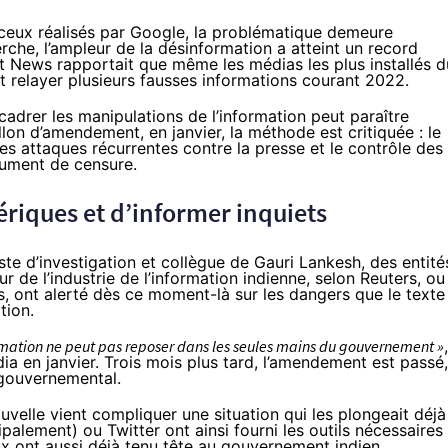
 ceux
réalisés
par Google, la problématique demeure
che, l’ampleur de la désinformation a atteint un record
Alt News
rapportait
que même les médias les plus installés d
 relayer plusieurs fausses informations courant 2022.
ncadrer les manipulations de l’information peut paraître
llon d’amendement, en janvier, la méthode est critiquée : le
ses attaques récurrentes
contre la presse
et le contrôle des
trument de
censure
.
ériques et d’informer inquiets
iste d’investigation et collègue de Gauri Lankesh, des entité
r de l’industrie de l’information indienne,
selon Reuters
, ou
, ont alerté dès ce moment-là sur les dangers que le texte
tion.
ormation ne peut pas reposer dans les seules mains du gouvernement »
,
ndia en janvier. Trois mois plus tard, l’amendement est passé,
 gouvernemental.
uvelle vient compliquer une situation qui les plongeait déjà
alement) ou Twitter ont ainsi fourni les outils nécessaires
x ont aussi déjà tenu tête au gouvernement indien.