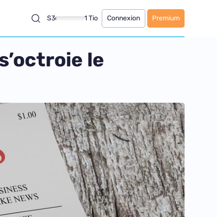
S3
1 Tio
Connexion
Premium
’octroie le