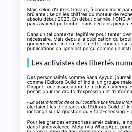
Mais selon d’autres travaux, à commencer par
brûlante : selon les
chiffres
du moteur de recher
absolu début 2023. En début d’année, l’ONG 
pays avaient pu tomber dans certains pièges et
Dans un tel contexte, légiférer pour tenter d’e
nécessaire. Mais depuis la publication du broui
gouvernement indien est en effet connu pour 
publications en ligne est perçu comme un ins
Les activistes des libertés num
Des personnalités comme
Rana Ayyub
, journal
comme l’
Editors Guild of India
, un groupe majeu
Digipub
, une association de médias numériques
posait pour les droits d’expression et d’informa
« La détermination de ce qui constitue une fausse inf
alertaient
les dirigeants de l’Editors Guild of I
inchangé sur la question du « fact-checking »
Pour les grandes entreprises américaines, la no
dans l'ambivalence. Meta (via WhatsApp, princip
la propagation de désinformation, mais les deu