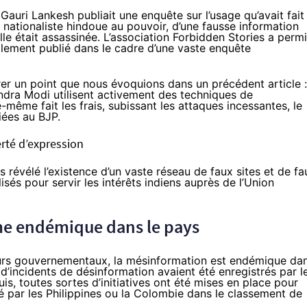
Gauri Lankesh publiait une enquête sur l’usage qu’avait fait 
e nationaliste hindoue au pouvoir, d’une fausse information
lle était assassinée
. L’association Forbidden Stories a perm
finalement publié dans le cadre d’une vaste enquête
strer un point que nous évoquions dans un
précédent article
:
ndra Modi utilisent activement des techniques de
-même fait les frais, subissant les attaques incessantes, le
iées au BJP.
erté d’expression
rs
révélé
l’existence d’un vaste réseau de faux sites et de fa
lisés pour
servir
les intérêts indiens auprès de l’Union
me endémique dans le pays
urs gouvernementaux, la mésinformation est
endémique
da
us d’incidents de désinformation avaient été enregistrés par l
uis, toutes
sortes
d’
initiatives
ont été mises en place pour
é
par les Philippines ou la Colombie dans le classement de