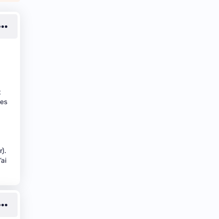
t
mes
r).
’ai