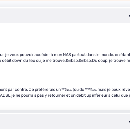
ur, je veux pouvoir accéder à mon NAS partout dans le monde, en étan
le débit down du lieu ou je me trouve.&nbsp;&nbsp;Du coup, je trouve 
nt par contre. Je préférerais un
500
⁄
500
. (ou du
1000
⁄
1000
mais je peux rêve
 je ne pourrais pas y retourner et un débit up inférieur à celui que j