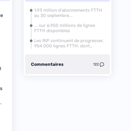
1,93 million d'abonnements FTTH
de
au 30 septembre...
... sur 6,950 millions de lignes
FTTH disponibles
Les RIP continuent de progresser,
954 000 lignes FTTH, dont
711 000 en ZMD
Commentaires
122
0
ns
à
.