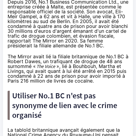
Depuis 2016, No.1 Business Communication Ltd., une
entreprise créée à Malte, est
présentée
comme le
responsable officiel de la société. Son avocat, Eli-
Meir Gampel, a 62 ans et vit à Halle, une ville à 170
kilomètres au sud de Berlin. En 2005, il avait été
condamné à quatre ans de prison pour avoir blanchi
30 millions d'euros d'argent émanant d'un cartel de
trafic de drogue colombien, et évasion fiscale,
rapportait
The Mirror en 2020. Sa femme
présiderait la filiale allemande de No.1 BC.
The Mirror avait lié la filiale britannique de No.1 BC à
Robert Dawes, un trafiquant de drogue de 48 ans
surnommé «
The Voice
», lié à Bouhbouh, Martha et
Livings, qui avait quant à lui été arrêté en 2015 puis
condamné à 22 ans de prison pour avoir importé à
Paris 216 million de livres de cocaïne.
Utiliser No.1 BC n'est pas
synonyme de lien avec le crime
organisé
La tabloïd britannique avançait également que la
National Crime Agency du Royaume-Uni pensait