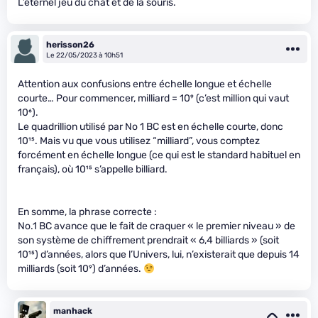
L’éternel jeu du chat et de la souris.
herisson26
Le 22/05/2023 à 10h51
Attention aux confusions entre échelle longue et échelle
courte… Pour commencer, milliard = 10⁹ (c’est million qui vaut
10⁶).
Le quadrillion utilisé par No 1 BC est en échelle courte, donc
10¹⁵. Mais vu que vous utilisez “milliard”, vous comptez
forcément en échelle longue (ce qui est le standard habituel en
français), où 10¹⁵ s’appelle billiard.
En somme, la phrase correcte :
No.1 BC avance que le fait de craquer « le premier niveau » de
son système de chiffrement prendrait « 6,4 billiards » (soit
10¹⁵) d’années, alors que l’Univers, lui, n’existerait que depuis 14
milliards (soit 10⁹) d’années.
manhack