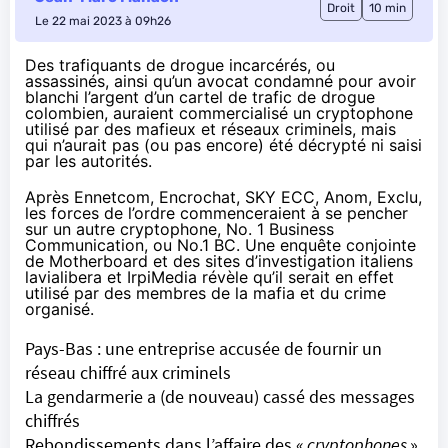
Droit
10 min
Le 22 mai 2023 à 09h26
Des trafiquants de drogue incarcérés, ou
assassinés, ainsi qu’un avocat condamné pour avoir
blanchi l’argent d’un cartel de trafic de drogue
colombien, auraient commercialisé un cryptophone
utilisé par des mafieux et réseaux criminels, mais
qui n’aurait pas (ou pas encore) été décrypté ni saisi
par les autorités.
Après Ennetcom, Encrochat, SKY ECC, Anom, Exclu,
les forces de l’ordre commenceraient à se pencher
sur un autre
cryptophone
, No. 1 Business
Communication, ou No.1 BC. Une enquête conjointe
de
Motherboard
et des sites d’investigation italiens
lavialibera
et
IrpiMedia
révèle qu’il serait en effet
utilisé par des membres de la mafia et du crime
organisé.
Pays-Bas : une entreprise accusée de fournir un
réseau chiffré aux criminels
La gendarmerie a (de nouveau) cassé des messages
chiffrés
Rebondissements dans l’affaire des «
cryptophones
»