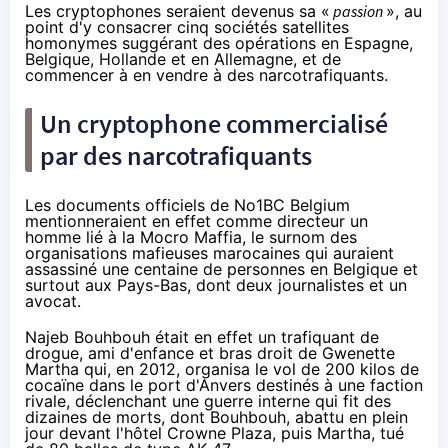
Les cryptophones seraient devenus sa «
passion
», au
point d'y consacrer cinq sociétés satellites
homonymes suggérant des opérations en Espagne,
Belgique, Hollande et en Allemagne, et de
commencer à en vendre à des narcotrafiquants.
Un cryptophone commercialisé
par des narcotrafiquants
Les documents officiels de No1BC Belgium
mentionneraient en effet comme directeur un
homme lié à la
Mocro Maffia
, le surnom des
organisations mafieuses marocaines qui auraient
assassiné
une centaine de personnes en Belgique et
surtout aux Pays-Bas, dont deux journalistes et un
avocat.
Najeb Bouhbouh
était en effet un trafiquant de
drogue, ami d'enfance et bras droit de
Gwenette
Martha
qui, en 2012, organisa le vol de 200 kilos de
cocaïne dans le port d'Anvers destinés à une faction
rivale, déclenchant une guerre interne qui fit des
dizaines de morts, dont Bouhbouh, abattu en plein
jour devant l'hôtel Crowne Plaza, puis Martha, tué