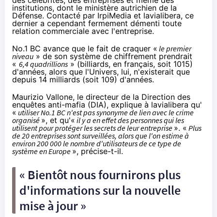
des célébrités, des entreprises et même des
institutions, dont le ministère autrichien de la
Défense. Contacté par IrpiMedia et lavialibera, ce
dernier a cependant fermement démenti toute
relation commerciale avec l'entreprise.
No.1 BC avance que le fait de craquer «
le premier
niveau
» de son système de chiffrement prendrait
«
6,4 quadrillions
» (billiards, en français, soit 10
15
)
d'années, alors que l'Univers, lui, n'existerait que
depuis 14 milliards (soit 10
9
) d'années.
Maurizio Vallone, le directeur de la Direction des
enquêtes anti-mafia (DIA), explique à lavialibera qu'
«
utiliser No.1 BC n'est pas synonyme de lien avec le crime
organisé
», et qu'«
il y a en effet des personnes qui les
utilisent pour protéger les secrets de leur entreprise
». «
Plus
de 20 entreprises sont surveillées, alors que l'on estime à
environ 200 000 le nombre d'utilisateurs de ce type de
système en Europe
», précise-t-il.
« Bientôt nous fournirons plus
d'informations sur la nouvelle
mise à jour »