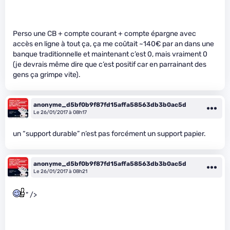
Perso une CB + compte courant + compte épargne avec
accès en ligne à tout ça, ça me coûtait ~140€ par an dans une
banque traditionnelle et maintenant c’est 0, mais vraiment 0
(je devrais même dire que c’est positif car en parrainant des
gens ça grimpe vite).
anonyme_d5bf0b9f87fd15affa58563db3b0ac5d
Le 26/01/2017 à 08h17
un “support durable” n’est pas forcément un support papier.
anonyme_d5bf0b9f87fd15affa58563db3b0ac5d
Le 26/01/2017 à 08h21
" />