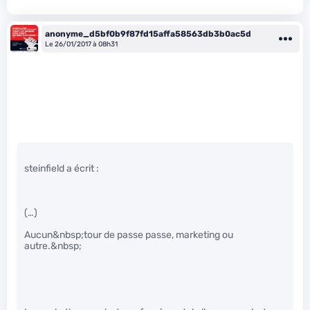
anonyme_d5bf0b9f87fd15affa58563db3b0ac5d
Le 26/01/2017 à 08h31
steinfield a écrit :
(…)
Aucun&nbsp;tour de passe passe, marketing ou
autre.&nbsp;