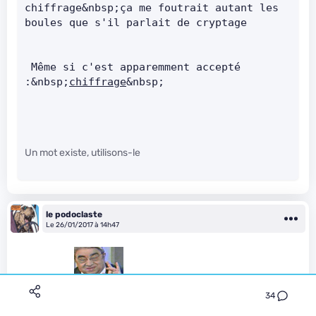
chiffrage&nbsp;ça me foutrait autant les 
boules que s'il parlait de cryptage       
 Même si c'est apparemment accepté 
:&nbsp;
chiffrage
&nbsp;   
Un mot existe, utilisons-le
le podoclaste
Le 26/01/2017 à 14h47
Chiffrement
" />
34