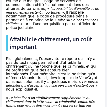
estime que malgré l'usage de services de
communication chiffrés, notamment dans des
affaires de terrorisme, «
les possibilités d'enquête ou de
renseignement restent importantes
». Il rappelle
notamment que le code de procédure pénale
permet déjà en principe la «
mise au clair des données
chiffrées
» lors d'une perquisition par un officier de
police judiciaire.
Affaiblir le
chiffrement
, un coût
important
Plus globalement, l'observatoire répète qu'il n'y a
pas de technique permettant d'affaiblir le
chiffrement
qui ne touche que les criminels, et qui
ne profiterait qu'à des acteurs bien
intentionnés. Pour mémoire, c'est la position qu'a
défendu Mounir Idrassi, développeur de
VeraCrypt
,
dans nos colonnes il y a quelques mois. «
Les portes
dérobées qui n'acceptent qu'une personne n'existent pas
»
nous expliquait-il
.
«
Le bénéfice d’un affaiblissement supplémentaire du
chiffrement
dans la lutte contre la criminalité semble très
faible, pour ne pas dire incertain. Ce qui est certain par