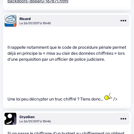
backdoors-disparu-167871.html
Ricard
Le 26/01/2017 à 15h45
Il rappelle notamment que le code de procédure pénale permet
déjà en principe la « mise au clair des données chiffrées » lors
d’une perquisition par un officier de police judiciaire.
Une loi peu décrypter un truc chiffré ? Tiens donc…
" />
CryoGen
Le 26/01/2017 à 15h46
Si on passe le chiffrage d’un budget au chiffrement on obtient