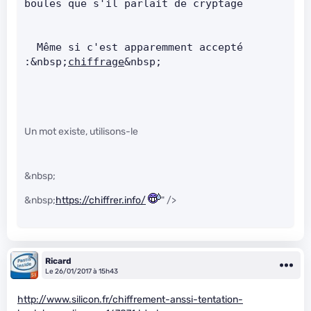
boules que s'il parlait de cryptage        
  Même si c'est apparemment accepté 
:&nbsp;
chiffrage
&nbsp;    
Un mot existe, utilisons-le
&nbsp;
&nbsp;
https://chiffrer.info/
" />
Ricard
Le 26/01/2017 à 15h43
http://www.silicon.fr/chiffrement-anssi-tentation-