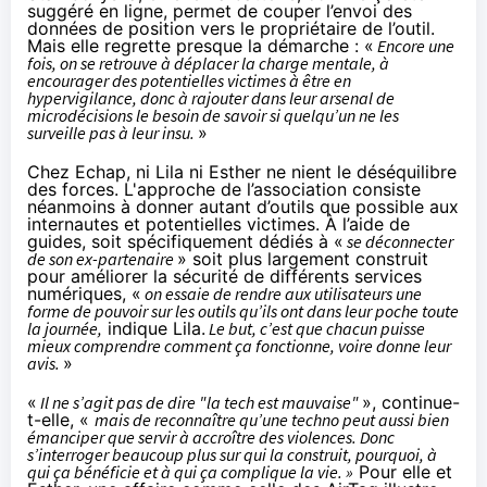
suggéré en ligne, permet de couper l’envoi des
données de position vers le propriétaire de l’outil.
Mais elle regrette presque la démarche : «
Encore une
fois, on se retrouve à déplacer la charge mentale, à
encourager des potentielles victimes à être en
hypervigilance, donc à rajouter dans leur arsenal de
microdécisions le besoin de savoir si quelqu’un ne les
surveille pas à leur insu.
»
Chez Echap, ni Lila ni Esther ne nient le déséquilibre
des forces. L'approche de l’association consiste
néanmoins à donner autant d’outils que possible aux
internautes et potentielles victimes. À l’aide de
guides, soit spécifiquement dédiés à «
se déconnecter
de son ex-partenaire
» soit plus largement construit
pour
améliorer la sécurité
de différents services
numériques, «
on essaie de rendre aux utilisateurs une
forme de pouvoir sur les outils qu’ils ont dans leur poche toute
la journée,
indique Lila.
Le but, c’est que chacun puisse
mieux comprendre comment ça fonctionne, voire donne leur
avis.
»
«
Il ne s’agit pas de dire "la tech est mauvaise"
», continue-
t-elle, «
mais de reconnaître qu’une techno peut aussi bien
émanciper que servir à accroître des violences. Donc
s’interroger beaucoup plus sur qui la construit, pourquoi, à
qui ça bénéficie et à qui ça complique la vie. »
Pour elle et