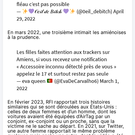
fléau c’est pas possible
—
𝒪𝑒𝒾𝓁 𝒹𝑒 𝐵𝒾𝓉𝒸𝒽
(@0eil_debitch)
April
29, 2022
En mars 2022, une troisième intimait les amiénoises
à la prudence.
Les filles faites attention aux trackers sur
Amiens, si vous recevez une notification
« Accessoire inconnu détecté près de vous »
appelez le 17 et surtout restez pas seule
— eva queen
(@EvaDeCarvalho6)
March 1,
2022
En février 2023, RFI
rapportait
trois histoires
similaires qui se sont déroulées aux États-Unis :
celles de deux femmes et d’un homme, dont les
voitures avaient été équipées d’AirTag par un
conjoint, ex-conjoint ou un proche, sans que la
victime ne le sache au départ. En 2021, sur Twitter,
une autre femme
rapportait
le même problème