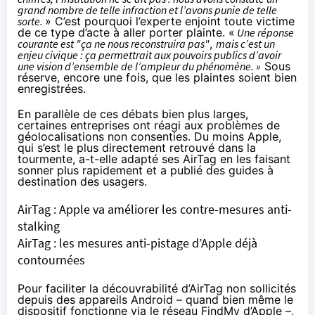
grand nombre de telle infraction et l’avons punie de telle
sorte.
» C’est pourquoi l’experte enjoint toute victime
de ce type d’acte à aller porter plainte. «
Une réponse
courante est "ça ne nous reconstruira pas"
,
mais c’est un
enjeu civique : ça permettrait aux pouvoirs publics d’avoir
une vision d’ensemble de l’ampleur du phénomène. »
Sous
réserve, encore une fois, que les plaintes soient
bien
enregistrées
.
En parallèle de ces débats bien plus larges,
certaines entreprises ont réagi aux problèmes de
géolocalisations non consenties. Du moins Apple,
qui s’est le plus directement retrouvé dans la
tourmente, a-t-elle adapté ses AirTag en les faisant
sonner
plus rapidement
et a publié des
guides
à
destination des usagers.
AirTag : Apple va améliorer les contre-mesures anti-
stalking
AirTag : les mesures anti-pistage d’Apple déjà
contournées
Pour faciliter la découvrabilité d’AirTag non sollicités
depuis des appareils Android – quand bien même le
dispositif fonctionne via le réseau FindMy d’Apple –,