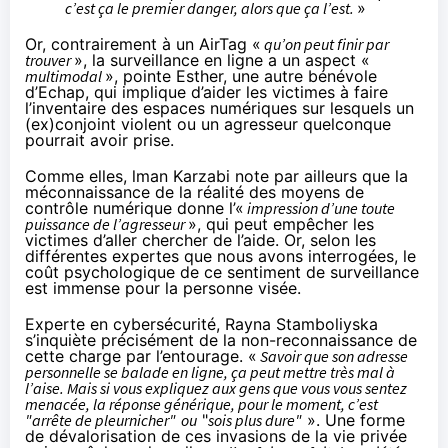
c’est ça le premier danger, alors que ça l’est.
»
Or, contrairement à un AirTag «
qu’on peut finir par
trouver
», la surveillance en ligne a un aspect «
multimodal
», pointe Esther, une autre bénévole
d’Echap, qui implique d’aider les victimes à faire
l’inventaire des espaces numériques sur lesquels un
(ex)conjoint violent ou un agresseur quelconque
pourrait avoir prise.
Comme elles, lman Karzabi note par ailleurs que la
méconnaissance de la réalité des moyens de
contrôle numérique donne l’«
impression d’une toute
puissance de l’agresseur
», qui peut empêcher les
victimes d’aller chercher de l’aide. Or, selon les
différentes expertes que nous avons interrogées, le
coût psychologique de ce sentiment de surveillance
est immense pour la personne visée.
Experte en cybersécurité,
Rayna Stamboliyska
s’inquiète précisément de la non-reconnaissance de
cette charge par l’entourage. «
Savoir que son adresse
personnelle se balade en ligne, ça peut mettre très mal à
l’aise. Mais si vous expliquez aux gens que vous vous sentez
menacée, la réponse générique, pour le moment, c’est
"arrête de pleurnicher"
ou
"
sois plus dure"
». Une forme
de dévalorisation de ces invasions de la vie privée