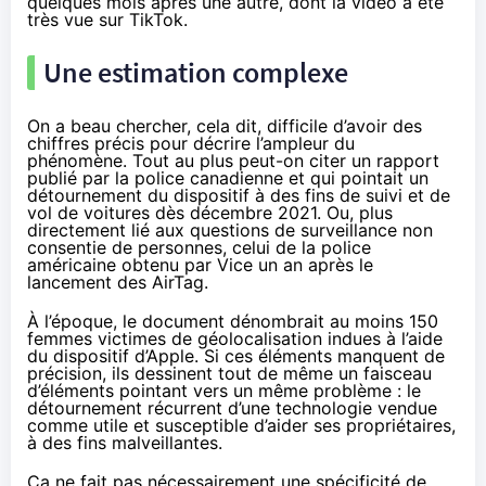
quelques mois après une autre, dont la
vidéo
a été
très vue sur TikTok.
Une estimation complexe
On a beau chercher, cela dit,
difficile
d’avoir des
chiffres précis pour décrire l’ampleur du
phénomène. Tout au plus peut-on citer un
rapport
publié par la police canadienne et qui pointait un
détournement du dispositif à des fins de suivi et de
vol de voitures dès décembre 2021. Ou, plus
directement lié aux questions de surveillance non
consentie de personnes, celui de la police
américaine
obtenu
par Vice un an après le
lancement des AirTag.
À l’époque, le document dénombrait au moins 150
femmes victimes de géolocalisation indues à l’aide
du dispositif d’Apple. Si ces éléments manquent de
précision, ils dessinent tout de même un faisceau
d’éléments pointant vers un même problème : le
détournement récurrent d’une technologie vendue
comme utile et susceptible d’aider ses propriétaires,
à des fins malveillantes.
Ça ne fait pas nécessairement une spécificité de