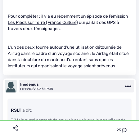
Pour compléter : il y a eu récemment
un épisode de l’émission
Les Pieds sur Terre (France Culture)
qui parlait des GPS à
travers deux témoignages.
L’un des deux tourne autour d’une utilisation détournée de
AirTag dans le cadre d’un voyage scolaire : le AirTag était situé
dans la doublure du manteau d’un enfant sans que les
instituteurs qui organisaient le voyage soient prévenus.
Inodemus
Le 18/07/2023 à 07h18
RSLT
a dit:
J’étais aussi content de pouvoir savoir que le chauffeur de
taxi qui avait mon adresse ne les utilise pas pendant que
j’étais en vacances.
25