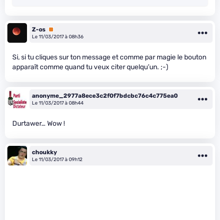
Z-os
Premium
Le 11/03/2017 à 08h36
Si, si tu cliques sur ton message et comme par magie le bouton
apparaît comme quand tu veux citer quelqu’un. ;-)
anonyme_2977a8ece3c2f0f7bdcbc76c4c775ea0
Le 11/03/2017 à 08h44
Durtawer… Wow !
choukky
Le 11/03/2017 à 09h12