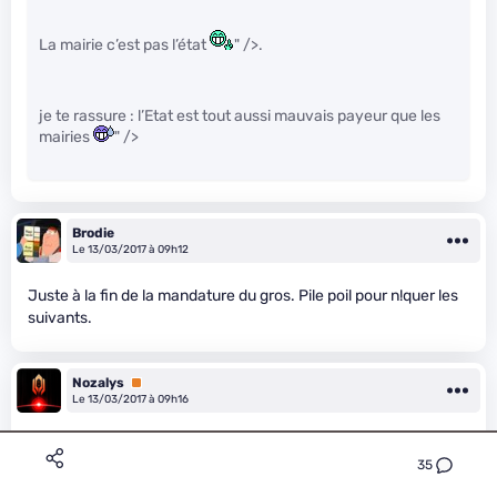
La mairie c’est pas l’état
" />.
je te rassure : l’Etat est tout aussi mauvais payeur que les
mairies
" />
Brodie
Le 13/03/2017 à 09h12
Juste à la fin de la mandature du gros. Pile poil pour n!quer les
suivants.
Nozalys
Premium
Le 13/03/2017 à 09h16
Ehhh non :) Enfin oui (peut-être), mais non ; il subsiste dans
35
l’application mobile quelques bugs ^^ les fonctionnalités de
commentaire (citer, répondre à, éditer) ne sont jamais