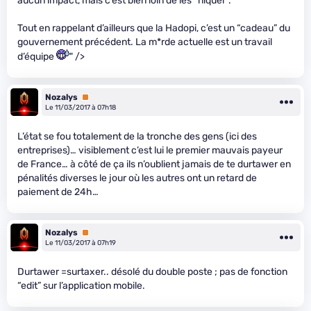
aucun impact, mais c’est bien loin de les “niquer”.
Tout en rappelant d’ailleurs que la Hadopi, c’est un “cadeau” du
gouvernement précédent. La m*rde actuelle est un travail
d’équipe
" />
Nozalys
Premium
Le 11/03/2017 à 07h18
L’état se fou totalement de la tronche des gens (ici des
entreprises)… visiblement c’est lui le premier mauvais payeur
de France… à côté de ça ils n’oublient jamais de te durtawer en
pénalités diverses le jour où les autres ont un retard de
paiement de 24h…
Nozalys
Premium
Le 11/03/2017 à 07h19
Durtawer =surtaxer.. désolé du double poste ; pas de fonction
“edit” sur l’application mobile.