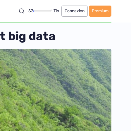
S3
1 Tio
Connexion
Premium
t big data