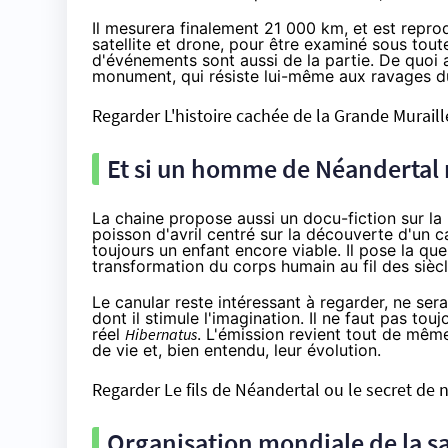
Il mesurera finalement 21 000 km, et est repro
satellite et drone, pour être examiné sous tout
d'événements sont aussi de la partie. De quoi
monument, qui résiste lui-même aux ravages d
Regarder L'histoire cachée de la Grande Murail
Et si un homme de Néandertal re
La chaine propose aussi un docu-fiction sur l
poisson d'avril centré sur la découverte d'un 
toujours un enfant encore viable. Il pose la qu
transformation du corps humain au fil des siècl
Le canular reste intéressant à regarder, ne sera
dont il stimule l'imagination. Il ne faut pas to
réel
Hibernatus
. L'émission revient tout de mê
de vie et, bien entendu, leur évolution.
Regarder Le fils de Néandertal ou le secret de 
Organisation mondiale de la san