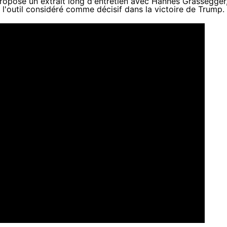
propose un extrait long d'entretien
avec Hannes Grassegger
l'outil considéré comme décisif dans la victoire de Trump.