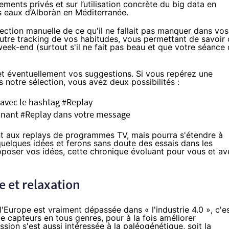
ents privés et sur l’utilisation concrète du big data en
es eaux d’Alboràn en Méditerranée.
tion manuelle de ce qu'il ne fallait pas manquer dans vos
tre tracking de vos habitudes, vous permettant de savoir 
 week-end (surtout s'il ne fait pas beau et que votre séance
 et éventuellement vos suggestions. Si vous repérez une
 notre sélection, vous avez deux possibilités :
avec le hashtag #Replay
nnant #Replay dans votre message
nt aux replays de programmes TV, mais pourra s'étendre à
elques idées et ferons sans doute des essais dans les
oposer vos idées, cette chronique évoluant pour vous et av
e et relaxation
 l'Europe est vraiment
dépassée dans « l'industrie 4.0 »
, c'e
de capteurs en tous genres, pour à la fois améliorer
mission s'est aussi intéressée à
la paléogénétique
, soit la