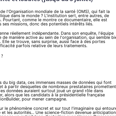
 de l'Organisation mondiale de la santé (OMS), qui fait la
ique dans le monde ? L'institution sert, entre autres, de
. Pourtant, comme le montre ce documentaire, elle est
es missions, donc des potentiels intérêts liés.
ienne réellement indépendante. Dans son enquête, l'équipe
e de manière active au sein de l'organisation, qui semble bi
Elle se trouve, sans surprise, aussi face à des portes
icacité parfois relative de leurs traitements.
s ?
as du big data, ces immenses masses de données qui font
 et à partir desquelles de nombreux prestataires promettent
Ces données auraient surtout joué un grand rôle dans
 alors que les candidats à la présidentielle française
tionBuilder, pour mener campagne.
ur le phénomène concret et sur tout l'imaginaire qui entour
 et les autorités... Une science-fiction devenue anticipation