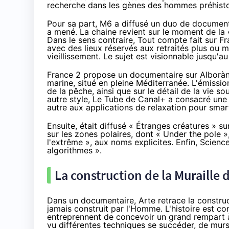
recherche dans les gènes des hommes préhistoriq
Pour sa part, M6 a diffusé
un duo de document
a mené. La chaine revient sur le moment de la «
Dans le sens contraire, Tout compte fait sur Fr
avec des lieux réservés aux retraités plus ou m
vieillissement. Le sujet est visionnable jusqu'au 
France 2 propose un documentaire sur
Alboràn,
marine, situé en pleine Méditerranée. L'émission
de la pêche, ainsi que sur le détail de la vie so
autre style, Le Tube de Canal+ a consacré une 
autre
aux applications de relaxation
pour
smar
Ensuite, était diffusé « Étranges créatures » 
sur les zones polaires, dont « Under the pole »
l'extrême », aux noms explicites. Enfin, Scien
algorithmes ».
La construction de la Muraille 
Dans un documentaire, Arte retrace la construc
jamais construit par l'Homme. L'histoire est co
entreprennent de concevoir un grand rempart à 
vu différentes techniques se succéder, de murs