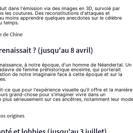
duit dans l'émission via des images en 3D, survolé par
es les coutures. Des reconstitutions d'attaques et
 au moins apprendre quelques anecdotes sur le célèbre
u temps.
le de Chine
naissait ? (jusqu'au 8 avril)
a naissance, à notre époque, d'un homme de Néandertal. Un
cadavre de femme préhistorique enceinte, qui porterait
estion de notre imaginaire face à cette époque et sur la
es.
it-ce que pour l'expérience visuelle qu'il offre et la manière
ujours grand-chose pour s'imaginer vivre dans un
me plus sérieusement sur ces ancêtres, notamment leur mod
nos origines
té et lobbies (jusqu'au 3 juillet)