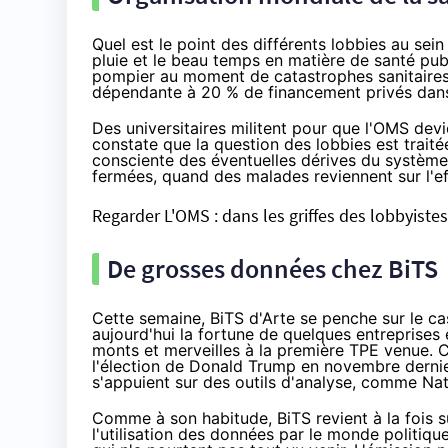
Quel est le point des différents lobbies au sein
pluie et le beau temps en matière de santé publ
pompier au moment de catastrophes sanitaires
dépendante à 20 % de financement privés dans s
Des universitaires militent pour que l'OMS dev
constate que la question des lobbies est traité
consciente des éventuelles dérives du système. 
fermées, quand des malades reviennent sur l'eff
Regarder L'OMS : dans les griffes des lobbyiste
De grosses données chez BiTS
Cette semaine, BiTS d'Arte se penche sur le c
aujourd'hui la fortune de quelques entreprises
monts et merveilles à la première TPE venue. 
l'élection de Donald Trump en novembre dernier,
s'appuient sur des outils d'analyse, comme Na
Comme à son habitude, BiTS revient à la fois s
l'utilisation des données par le monde politique