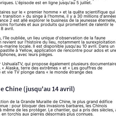
ues. L'épisode est en ligne jusqu'au 5 juillet.
aires
sur le « premier homme » et la quête scientifique qui
 transition » du singe à l'homme, il y a 30 millions d'année
ance 2 est allé explorer
le business de la jeunesse éternelle
,
oins fortunés et aux produits qui promettent de ralentir le
8 avril.
 l'île oubliée
, un lieu unique d'observation de la faune
 revient sur l'histoire du lieu, notamment la surexploitation
us-marine locale. Il est disponible jusqu'au 10 avril. Dans un
pastille
à Yellow
, application de rencontre pour ados et un
tphones
, avec leurs pièges.
sur UshuaïaTV, qui propose également plusieurs documentair
, « Alaska, terre des extrêmes » et « Les gouffres de
ce et vie TV plonge dans « le monde étrange des
de Chine (jusqu'au 14 avril)
tion de la Grande Muraille de Chine, le plus grand édifice
nnue : pour bloquer des invasions barbares, les Chinois
même de les protéger. Le chantier, qui a pris des siècles, 
 en torchis aux pierres désormais plus connues.