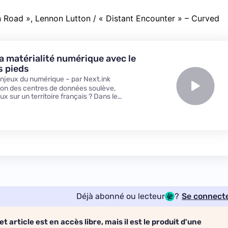
 Road », Lennon Lutton / « Distant Encounter » – Curved
la matérialité numérique avec le
s pieds
enjeux du numérique – par Next.ink
tion des centres de données soulève,
sur un territoire français ? Dans le
 chaise et le clavier, Mathilde Saliou rencontre
e Nuage était sous nos pieds, qui abordent la
Déjà abonné ou lecteur
?
Se connect
et article est en accès libre, mais il est le produit d'une