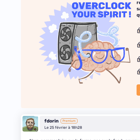
r
s
q
fdorin
Premium
Le 25 février à 18h28