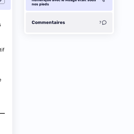
numérique avec le Nuage était sous
nos pieds
Commentaires
7
s
if
e