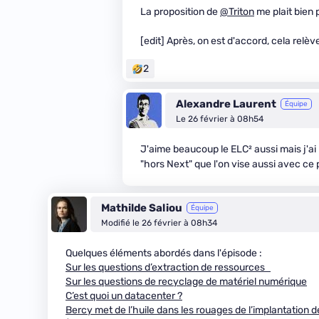
La proposition de
@Triton
me plait bien 
[edit] Après, on est d'accord, cela relè
2
Alexandre Laurent
Équipe
Le 26 février à 08h54
J'aime beaucoup le ELC² aussi mais j'ai 
"hors Next" que l'on vise aussi avec ce
Mathilde Saliou
Équipe
Modifié le 26 février à 08h34
Quelques éléments abordés dans l'épisode :
Sur les questions d’extraction de ressources
Sur les questions de recyclage de matériel numérique
C’est quoi un datacenter ?
Bercy met de l’huile dans les rouages de l’implantation