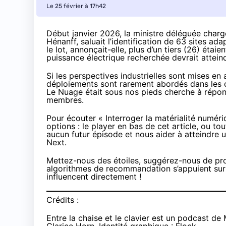
Le 25 février à 17h42
Début janvier 2026, la ministre déléguée chargée
Hénanff, saluait l’identification de 63 sites a
le lot, annonçait-elle, plus d’un tiers (26) étaie
puissance électrique recherchée devrait
attein
Si les perspectives industrielles sont mises en
déploiements sont rarement abordés dans les c
Le Nuage était sous nos pieds
cherche à répond
membres.
Pour écouter « Interroger la matérialité numér
options : le player en bas de cet article, ou 
aucun futur épisode et nous aider à atteindre u
Next.
Mettez-nous des étoiles, suggérez-nous de pro
algorithmes de recommandation s’appuient sur n
influencent directement !
Crédits :
Entre la chaise et le clavier est un podcast de 