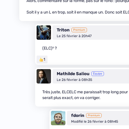
Alors, commentaire sur la forme, pas sur le fond : pourqu
Soit il y a un L en trop, soit il en manque un. Donc soit E
Triton
Premium
Le 25 février à 20h47
(ELC)² ?
1
Mathilde Saliou
Équipe
Le 26 février à 08h35
Très juste, ELCELC me paraissait trop long pour 
serait plus exact, on va corriger.
fdorin
Premium
Modifié le 26 février à 08h45