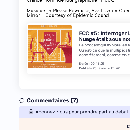
Clarice Horn. Identité graphique : Flock.
Musique : « Please Rewind », Ava Low / « Open
Mirror – Courtesy of Epidemic Sound
ECC #5 : Interroger 
Nuage était sous no
Le podcast qui explore les 
Qu'est-ce que la multiplica
concrètement, comme enjeux 
cinquième épisode d'Entre la
deux membres du collectif L
Durée : 00:46:25
question depuis Marseille.
Publié le 25 février à 17h42
Commentaires (7)
Abonnez-vous pour prendre part au débat
C