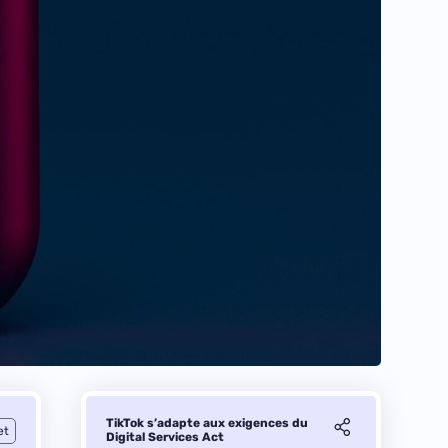
TikTok s’adapte aux exigences du
et
Digital Services Act