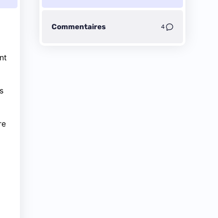
Commentaires
4
nt
s
re