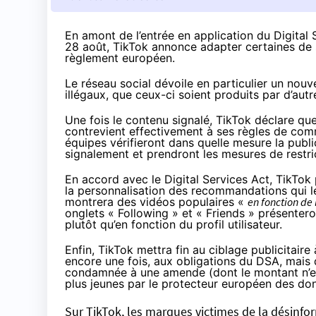
En amont de l’entrée en application du Digital 
28 août, TikTok
annonce
adapter certaines de 
règlement européen.
Le réseau social dévoile en particulier un nouv
illégaux, que ceux-ci soient produits par d’autr
Une fois le contenu signalé, TikTok déclare que 
contrevient effectivement à ses règles de comm
équipes vérifieront dans quelle mesure la publ
signalement et prendront les mesures de restri
En accord avec le Digital Services Act, TikTok
la personnalisation des recommandations qui leu
montrera des vidéos populaires «
en fonction de 
onglets « Following » et « Friends » présenter
plutôt qu’en fonction du profil utilisateur.
Enfin, TikTok mettra fin au ciblage publicitair
encore une fois, aux obligations du DSA, mais
condamnée à une
amende
(dont le montant n’e
plus jeunes par le protecteur européen des do
Sur TikTok, les marques victimes de la désinf