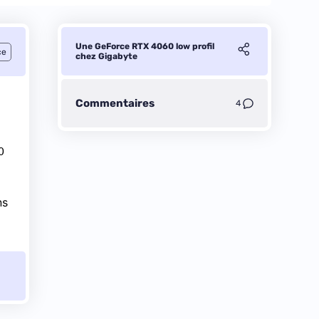
Une GeForce RTX 4060 low profil
ce
chez Gigabyte
Commentaires
4
0
ns