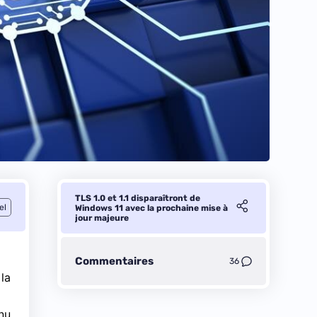
TLS 1.0 et 1.1 disparaîtront de
el
Windows 11 avec la prochaine mise à
jour majeure
Commentaires
36
la
nu