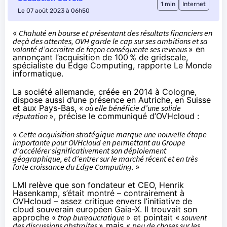
1 min
Internet
Le 07 août 2023 à 06h50
«
Chahuté en bourse et présentant des résultats financiers en
deçà des attentes, OVH garde le cap sur ses ambitions et sa
volonté d’accroitre de façon conséquente ses revenus
» en
annonçant l’acquisition de 100 % de
gridscale
,
spécialiste du Edge Computing,
rapporte
Le Monde
informatique.
La société allemande, créée en 2014 à Cologne,
dispose aussi d’une présence en Autriche, en Suisse
et aux Pays-Bas, «
où elle bénéficie d’une solide
réputation
», précise le
communiqué
d’OVHcloud :
«
Cette acquisition stratégique marque une nouvelle étape
importante pour OVHcloud en permettant au Groupe
d’accélérer significativement son déploiement
géographique, et d’entrer sur le marché récent et en très
forte croissance du Edge Computing.
»
LMI relève que son fondateur et CEO, Henrik
Hasenkamp, s’était montré – contrairement à
OVHcloud – assez critique envers l’initiative de
cloud souverain européen Gaia-X. Il trouvait son
approche «
trop bureaucratique
» et pointait «
souvent
des discussions abstraites
» mais «
peu de choses sur les